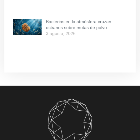
Bacterias en la atmósfera cruzan
océanos sobre motas de polvo
3 agosto, 2026