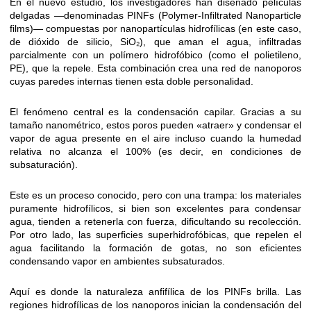
En el nuevo estudio, los investigadores han diseñado películas
delgadas —denominadas PINFs (Polymer-Infiltrated Nanoparticle
films)— compuestas por nanopartículas hidrofílicas (en este caso,
de dióxido de silicio, SiO₂), que aman el agua, infiltradas
parcialmente con un polímero hidrofóbico (como el polietileno,
PE), que la repele. Esta combinación crea una red de nanoporos
cuyas paredes internas tienen esta doble personalidad.
El fenómeno central es la condensación capilar. Gracias a su
tamaño nanométrico, estos poros pueden «atraer» y condensar el
vapor de agua presente en el aire incluso cuando la humedad
relativa no alcanza el 100% (es decir, en condiciones de
subsaturación).
Este es un proceso conocido, pero con una trampa: los materiales
puramente hidrofílicos, si bien son excelentes para condensar
agua, tienden a retenerla con fuerza, dificultando su recolección.
Por otro lado, las superficies superhidrofóbicas, que repelen el
agua facilitando la formación de gotas, no son eficientes
condensando vapor en ambientes subsaturados.
Aquí es donde la naturaleza anfifílica de los PINFs brilla. Las
regiones hidrofílicas de los nanoporos inician la condensación del