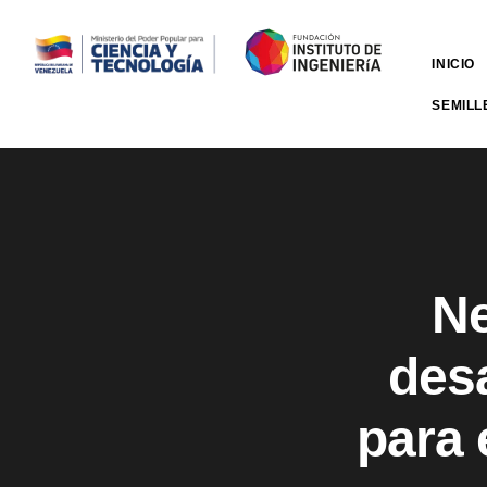
INICIO
SEMILL
Ne
des
para 