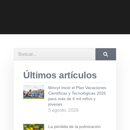
Últimos artículos
Mincyt inició el Plan Vacaciones
Científicas y Tecnológicas 2026
para más de 6 mil niños y
jóvenes
5 agosto, 2026
La pérdida de la polinización