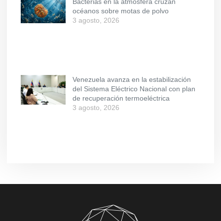
Bacterias en la atmósfera cruzan
océanos sobre motas de polvo
3 agosto, 2026
Venezuela avanza en la estabilización
del Sistema Eléctrico Nacional con plan
de recuperación termoeléctrica
3 agosto, 2026