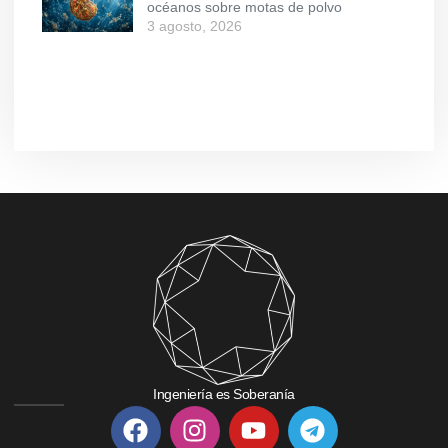
océanos sobre motas de polvo
3 agosto, 2026
Ingeniería es Soberanía