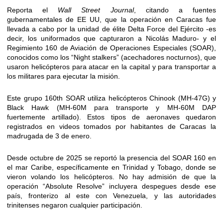
Reporta el
Wall Street Journal
, citando a fuentes
gubernamentales de EE UU, que la operación en Caracas fue
llevada a cabo por la unidad de élite Delta Force del Ejército -es
decir, los uniformados que capturaron a Nicolás Maduro- y el
Regimiento 160 de Aviación de Operaciones Especiales (SOAR),
conocidos como los “Night stalkers” (acechadores nocturnos), que
usaron helicópteros para atacar en la capital y para transportar a
los militares para ejecutar la misión.
Este grupo 160th SOAR utiliza helicópteros Chinook (MH-47G) y
Black Hawk (MH-60M para transporte y MH-60M DAP
fuertemente artillado). Estos tipos de aeronaves quedaron
registrados en videos tomados por habitantes de Caracas la
madrugada de 3 de enero.
Desde octubre de 2025 se reportó la presencia del SOAR 160 en
el mar Caribe, específicamente en Trinidad y Tobago, donde se
vieron volando los helicópteros. No hay admisión de que la
operación “Absolute Resolve” incluyera despegues desde ese
país, fronterizo al este con Venezuela, y las autoridades
trinitenses negaron cualquier participación.