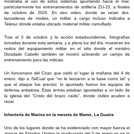
mostraba el uso de estos sistemas apuntando hacia el mar,
particularmente los entrenamientos de artillería ZU-23, a finales
de octubre de 2025. En otro video, donde se veían dos
lanzaderas de misiles, un militar a cargo incluso indicaba a
Telesur dónde estaba ubicado material militar camuflado.
Tras el 3 de octubre y la acción estadounidense, fotografías
tomadas durante esta semana, y a plena luz del día, muestran los
restos del equipamiento militar en el sitio donde el ministro
Diosdado Cabello también se mostró activando un campo de
entrenamiento para las milicias.
Un funcionario del Cicpc que visitó el lugar la mañana del 4 de
enero, dijo a
TalCual
que “no le lanzaron a la base como tal” y
que el ataque fue preciso: lo apuntado fueron los equipos de
defensa antiaérea. Esas armas estaban apostadas a un lado de
la iglesia del “Cristo del brazo caído”, donde civiles acuden a
rezar.
Infantería de Marina en la meseta de Mamo, La Guaira
Uno de los lugares donde se ha evidenciado con mayor fuerza el
ataque de Estados Unidos la madrugada del 3 de enero es en la