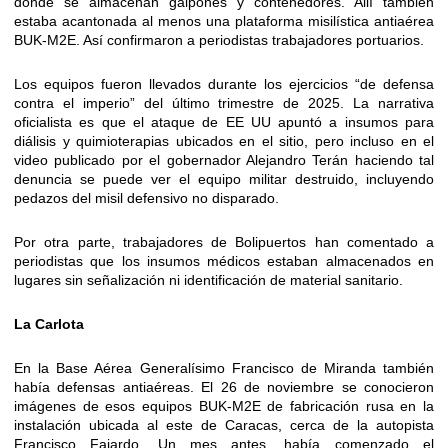
donde se almacenan galpones y contenedores. Allí también
estaba acantonada al menos una plataforma misilística antiaérea
BUK-M2E. Así confirmaron a periodistas trabajadores portuarios.
Los equipos fueron llevados durante los ejercicios “de defensa
contra el imperio” del último trimestre de 2025. La narrativa
oficialista es que el ataque de EE UU apuntó a insumos para
diálisis y quimioterapias ubicados en el sitio, pero incluso en el
video publicado por el gobernador Alejandro Terán haciendo tal
denuncia se puede ver el equipo militar destruido, incluyendo
pedazos del misil defensivo no disparado.
Por otra parte, trabajadores de Bolipuertos han comentado a
periodistas que los insumos médicos estaban almacenados en
lugares sin señalización ni identificación de material sanitario.
La Carlota
En la Base Aérea Generalísimo Francisco de Miranda también
había defensas antiaéreas. El 26 de noviembre se conocieron
imágenes de esos equipos BUK-M2E de fabricación rusa en la
instalación ubicada al este de Caracas, cerca de la autopista
Francisco Fajardo. Un mes antes, había comenzado el