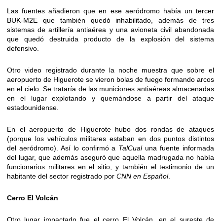
Las fuentes añadieron que en ese aeródromo había un tercer
BUK-M2E que también quedó inhabilitado, además de tres
sistemas de artillería antiaérea y una avioneta civil abandonada
que quedó destruida producto de la explosión del sistema
defensivo.
Otro video registrado durante la noche muestra que sobre el
aeropuerto de Higuerote se vieron bolas de fuego formando arcos
en el cielo. Se trataría de las municiones antiaéreas almacenadas
en el lugar explotando y quemándose a partir del ataque
estadounidense.
En el aeropuerto de Higuerote hubo dos rondas de ataques
(porque los vehículos militares estaban en dos puntos distintos
del aeródromo). Así lo confirmó a
TalCual
una fuente informada
del lugar, que además aseguró que aquella madrugada no había
funcionarios militares en el sitio; y también el testimonio de un
habitante del sector registrado por
CNN en Español
.
Cerro El Volcán
Otro lugar impactado fue el cerro El Volcán, en el sureste de