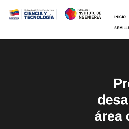
INICIO
SEMILL
Pr
desar
área 