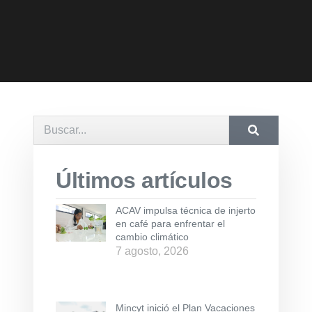
Últimos artículos
ACAV impulsa técnica de injerto
en café para enfrentar el
cambio climático
7 agosto, 2026
Mincyt inició el Plan Vacaciones