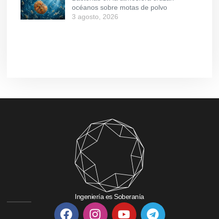
océanos sobre motas de polvo
3 agosto, 2026
Ingeniería es Soberanía