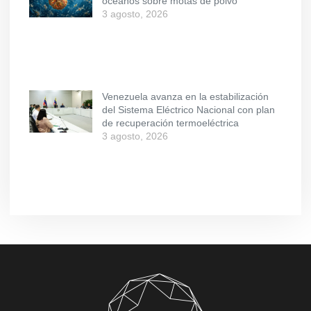
océanos sobre motas de polvo
3 agosto, 2026
Venezuela avanza en la estabilización
del Sistema Eléctrico Nacional con plan
de recuperación termoeléctrica
3 agosto, 2026