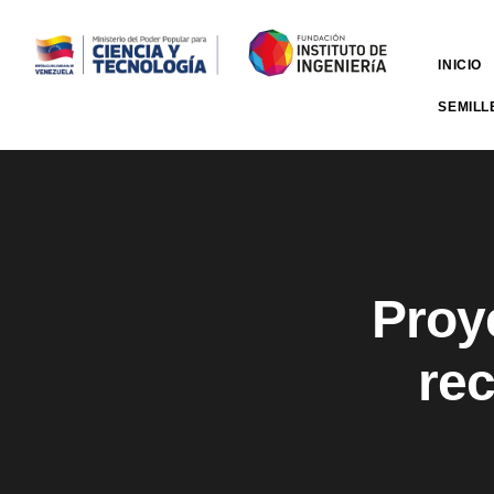
INICIO
SEMILL
Proy
rec