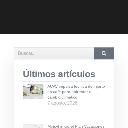
Últimos artículos
ACAV impulsa técnica de injerto
en café para enfrentar el
cambio climático
7 agosto, 2026
Mincyt inició el Plan Vacaciones