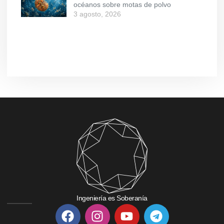
océanos sobre motas de polvo
3 agosto, 2026
Ingeniería es Soberanía