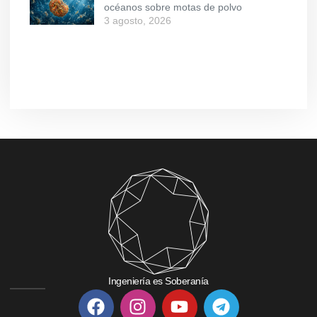
océanos sobre motas de polvo
3 agosto, 2026
Ingeniería es Soberanía