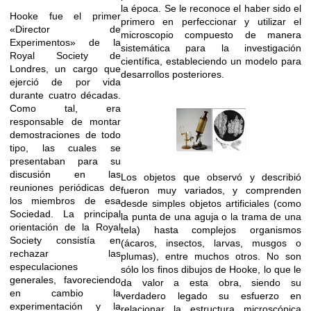
la época. Se le reconoce el haber sido el
Hooke fue el primer
primero en perfeccionar y utilizar el
«Director de
microscopio compuesto de manera
Experimentos» de la
sistemática para la investigación
Royal Society de
científica, estableciendo un modelo para
Londres, un cargo que
desarrollos posteriores.
ejerció de por vida
durante cuatro décadas.
Como tal, era
responsable de montar
demostraciones de todo
tipo, las cuales se
presentaban para su
discusión en las
Los objetos que observó y describió
reuniones periódicas de
fueron muy variados, y comprenden
los miembros de esa
desde simples objetos artificiales (como
Sociedad. La principal
la punta de una aguja o la trama de una
orientación de la Royal
tela) hasta complejos organismos
Society consistía en
(ácaros, insectos, larvas, musgos o
rechazar las
plumas), entre muchos otros. No son
especulaciones
sólo los finos dibujos de Hooke, lo que le
generales, favoreciendo
da valor a esta obra, siendo su
en cambio la
verdadero legado su esfuerzo en
experimentación y la
relacionar la estructura microscópica