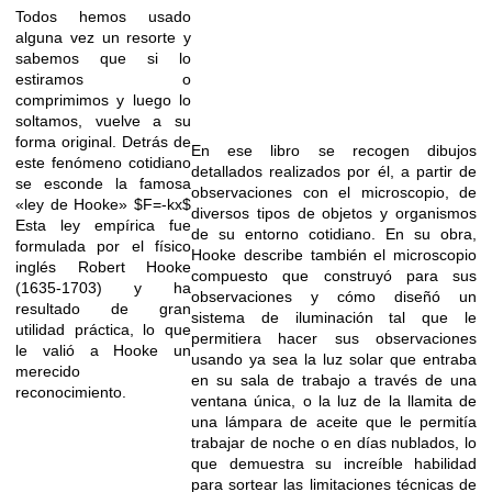
Todos hemos usado
alguna vez un resorte y
sabemos que si lo
estiramos o
comprimimos y luego lo
soltamos, vuelve a su
forma original. Detrás de
En ese libro se recogen dibujos
este fenómeno cotidiano
detallados realizados por él, a partir de
se esconde la famosa
observaciones con el microscopio, de
«ley de Hooke» $F=-kx$
diversos tipos de objetos y organismos
Esta ley empírica fue
de su entorno cotidiano. En su obra,
formulada por el físico
Hooke describe también el microscopio
inglés Robert Hooke
compuesto que construyó para sus
(1635-1703) y ha
observaciones y cómo diseñó un
resultado de gran
sistema de iluminación tal que le
utilidad práctica, lo que
permitiera hacer sus observaciones
le valió a Hooke un
usando ya sea la luz solar que entraba
merecido
en su sala de trabajo a través de una
reconocimiento.
ventana única, o la luz de la llamita de
una lámpara de aceite que le permitía
trabajar de noche o en días nublados, lo
que demuestra su increíble habilidad
para sortear las limitaciones técnicas de