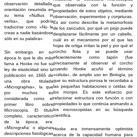
observación detallada,
que observaba con la función y
orientación resumida en
propiedades de estos objetos, mediante
su lema «Nullius in
observación, experimentos y conjeturas.
verba», que podría
Es así como describe la metamorfosis
traducirse como «No le
de los zancudos, por qué un piojo puede
creas a nadie basándose
desplazarse fácilmente por un cabello,
sólo en su palabra».
cuál es el mecanismo por el que las
hojas de ortiga irritan la piel y por qué el
corcho flota y se puede usar
Sin embargo, en su
eficientemente como tapón (fue
época lo que le dio más
precisamente al observar el corcho
fama a Hooke no fue su
cuando Hooke acuñó el término
ley de elasticidad sino la
«célula», de amplio uso en Biología, ya
publicación en 1665 de
que su estructura porosa le recordaba a
una obra titulada
las pequeñas habitaciones o celdas de
«Micrographia», la que
los monjes. Es este esfuerzo por
por muchos es
relacionar estructura con función o con
considerada como el
propiedades lo que continúa animando a
primer libro sobre
los microscopistas en su búsqueda
Microscopía. El título
científica.
completo, característico
de la época, era:
«Micrografía: o algunas
Hooke era inmensamente optimista
descripciones fisiológicas
acerca de la capacidad humana para