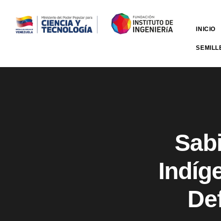
INICIO
SEMILL
Sabi
Indíg
Def