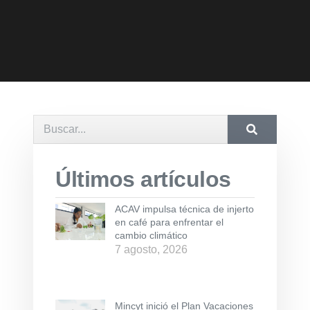
Últimos artículos
ACAV impulsa técnica de injerto
en café para enfrentar el
cambio climático
7 agosto, 2026
Mincyt inició el Plan Vacaciones