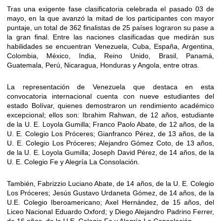
Tras una exigente fase clasificatoria celebrada el pasado 03 de
mayo, en la que avanzó la mitad de los participantes con mayor
puntaje, un total de 362 finalistas de 25 países lograron su pase a
la gran final. Entre las naciones clasificadas que medirán sus
habilidades se encuentran Venezuela, Cuba, España, Argentina,
Colombia, México, India, Reino Unido, Brasil, Panamá,
Guatemala, Perú, Nicaragua, Honduras y Angola, entre otras.
La representación de Venezuela que destaca en esta
convocatoria internacional cuenta con nueve estudiantes del
estado Bolívar, quienes demostraron un rendimiento académico
excepcional; ellos son: Ibrahim Rahwan, de 12 años, estudiante
de la U. E. Loyola Gumilla; Franco Paolo Abate, de 12 años, de la
U. E. Colegio Los Próceres; Gianfranco Pérez, de 13 años, de la
U. E. Colegio Los Próceres; Alejandro Gómez Coto, de 13 años,
de la U. E. Loyola Gumilla; Joseph David Pérez, de 14 años, de la
U. E. Colegio Fe y Alegría La Consolación.
También, Fabrizzio Luciano Abate, de 14 años, de la U. E. Colegio
Los Próceres; Jesús Gustavo Urdaneta Gómez, de 14 años, de la
U.E. Colegio Iberoamericano; Axel Hernández, de 15 años, del
Liceo Nacional Eduardo Oxford; y Diego Alejandro Padrino Ferrer,
de 16 años, de la U.E. Colegio Fe y Alegría La Consolación.