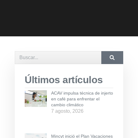
Últimos artículos
ACAV impulsa técnica de injerto
en café para enfrentar el
cambio climático
7 agosto, 2026
Mincyt inició el Plan Vacaciones