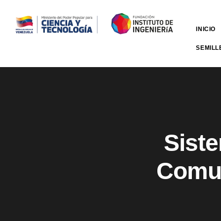
INICIO
SEMILL
‌Sist
Comun