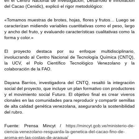
en el Centro Nacional de Investigación, Desarrollo e Innovación
del Cacao (Cenidic), explicó el rigor metodológico:
«Tomamos muestras de brotes, hojas, flores y frutos… Luego se
caracterizan midiendo variables cuantitativas como el peso, largo
y ancho del fruto, y evaluando características cualitativas como la
forma y color.»
El proyecto destaca por su enfoque multidisciplinario,
involucrando al Centro Nacional de Tecnología Química (CNTQ),
la UCV, el Polo Científico Tecnológico Venezolano y la
colaboración de la FAO.
Dayana Barrios, investigadora del CNTQ, resaltó la integración
social del proyecto, que incluye un plan formativo con productores
y el movimiento social Futuro. El objetivo final es crear viveros
clonales en las comunidades para reproducir y compartir semillas
de alta calidad genética venezolana, asegurando la sostenibilidad
del rubro.
Fuente: Prensa Mincyt /
https://mincyt.gob.ve/ministerio-de-
ciencia-venezolano-resguarda-la-genetica-del-cacao-fino-de-
aroma-en-las-costas-de-aragua/