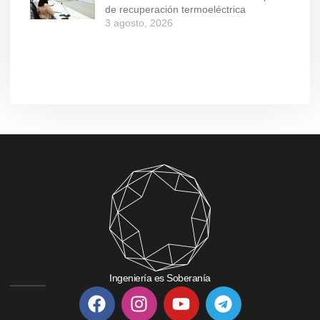
de recuperación termoeléctrica
3 agosto, 2026
Ingeniería es Soberanía