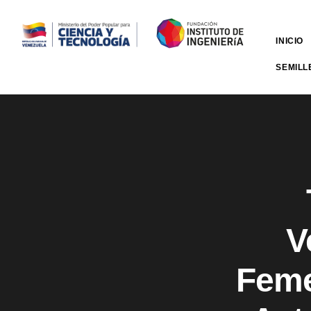
INICIO
SEMILL
V
Feme