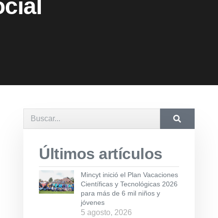
cial
Últimos artículos
Mincyt inició el Plan Vacaciones
Científicas y Tecnológicas 2026
para más de 6 mil niños y
jóvenes
5 agosto, 2026