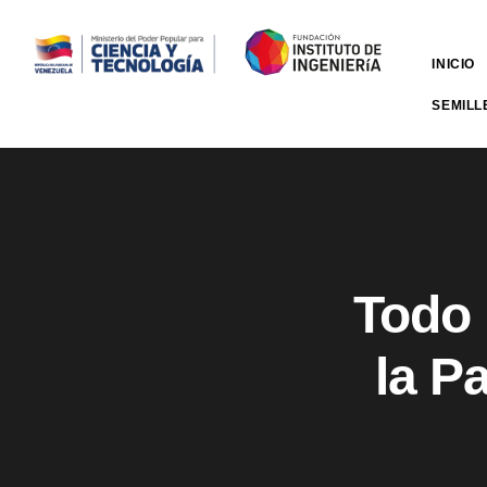
INICIO
SEMILL
Todo 
la P