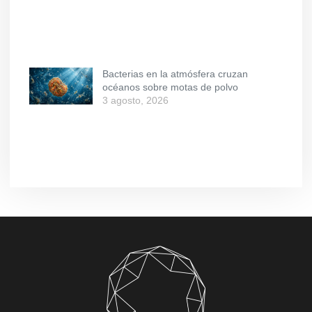
Bacterias en la atmósfera cruzan
océanos sobre motas de polvo
3 agosto, 2026