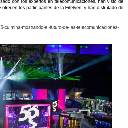
sado con los expertos en telecomunicaciones, han visto de
ofrecen los participantes de la Fitelven, y han disfrutado de
25-culmina-mostrando-el-futuro-de-las-telecomunicaciones-