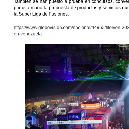
También se han puesto a prueba en concursos, conver
primera mano la propuesta de productos y servicios que 
la Súper Liga de Fusiones.
https://www.globovision.com/nacional/44963/fitelven-20
en-venezuela