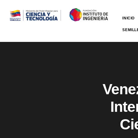
INICIO
SEMILL
Vene
Int
Ci