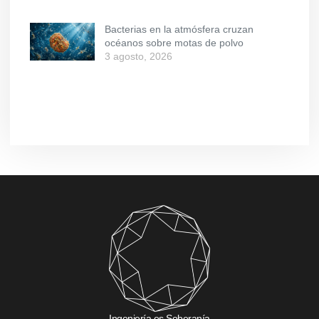
Bacterias en la atmósfera cruzan
océanos sobre motas de polvo
3 agosto, 2026
Ingeniería es Soberanía