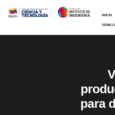
INICIO
SEMILL
V
produ
para d