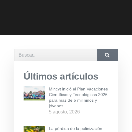
Últimos artículos
Mincyt inició el Plan Vacaciones
Científicas y Tecnológicas 2026
para más de 6 mil niños y
jóvenes
5 agosto, 2026
La pérdida de la polinización