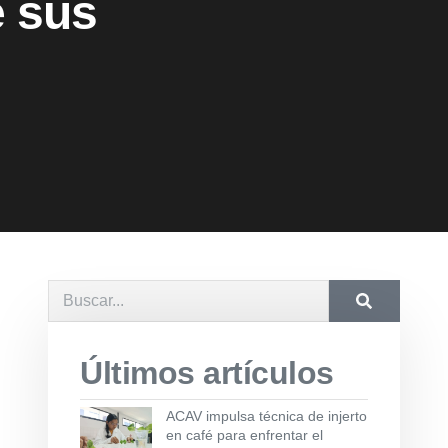
e sus
Últimos artículos
ACAV impulsa técnica de injerto
en café para enfrentar el