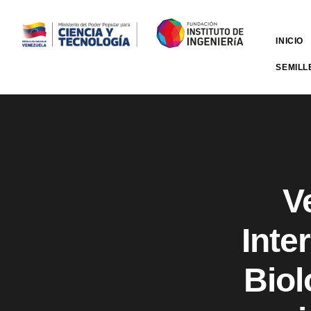
INICIO
SEMILL
V
Inte
Biol