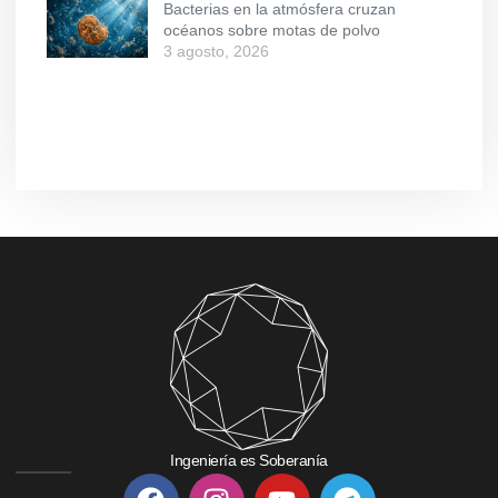
Bacterias en la atmósfera cruzan
océanos sobre motas de polvo
3 agosto, 2026
Ingeniería es Soberanía