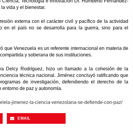
ión Ciencia, Tecnología e Innovación Dr. Humberto Fernández-
a vida y el bienestar.
esión externa con el carácter civil y pacífico de la actividad
o en el país no se desarrolla para la guerra, sino para el
iteró que Venezuela es un referente internacional en materia de
 compartida y soberana de sus instituciones.
tiva Delcy Rodríguez, hizo un llamado a la cohesión de la
conciencia técnica nacional. Jiménez concluyó ratificando que
programas de investigación, defendiendo el derecho de la
un entorno de paz y autonomía.
abriela-jimenez-la-ciencia-venezolana-se-defiende-con-paz/
EMAIL