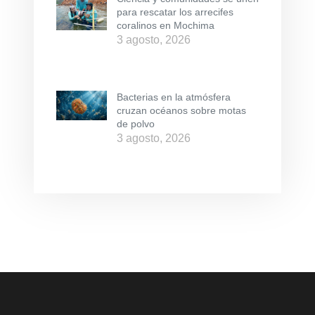
para rescatar los arrecifes
coralinos en Mochima
3 agosto, 2026
Bacterias en la atmósfera
cruzan océanos sobre motas
de polvo
3 agosto, 2026