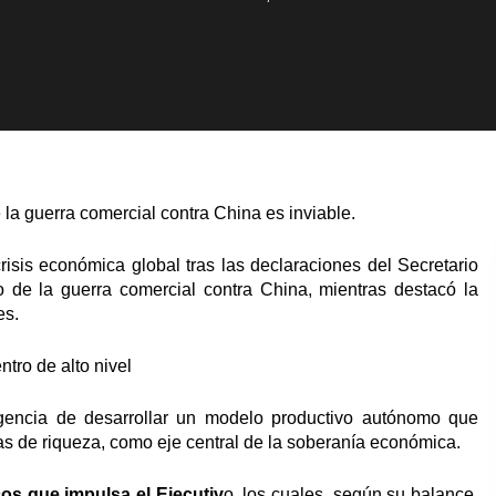
la guerra comercial contra China es inviable.
risis económica global tras las declaraciones del Secretario
o de la guerra comercial contra China, mientras destacó la
es.
tro de alto nivel
rgencia de desarrollar un modelo productivo autónomo que
as de riqueza, como eje central de la soberanía económica.
s que impulsa el Ejecutiv
o, los cuales, según su balance,