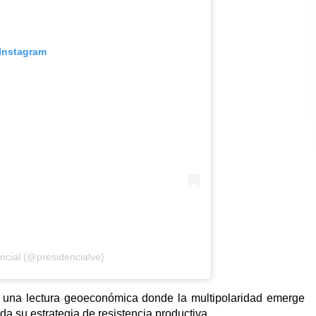
 Instagram
ncial (@presidencialve)
eja una lectura geoeconómica donde la multipolaridad emerge
a su estrategia de resistencia productiva.