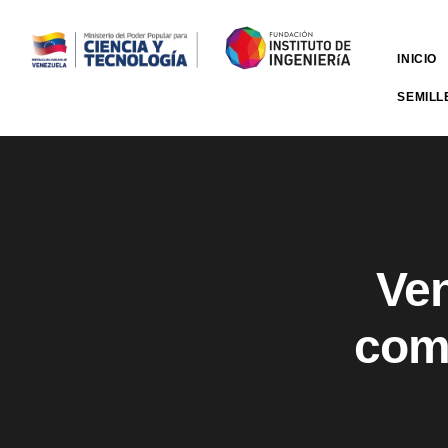
INICIO
SEMILL
Ven
come