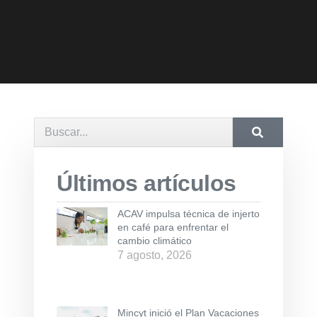
Últimos artículos
ACAV impulsa técnica de injerto
en café para enfrentar el
cambio climático
7 agosto, 2026
Mincyt inició el Plan Vacaciones