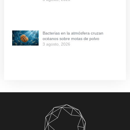
Bacterias en la atmósfera cruzan
océanos sobre motas de polvo
3 agosto, 2026