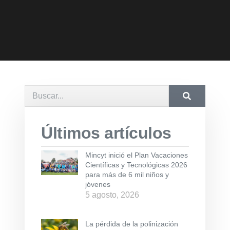
Últimos artículos
Mincyt inició el Plan Vacaciones
Científicas y Tecnológicas 2026
para más de 6 mil niños y
jóvenes
5 agosto, 2026
La pérdida de la polinización