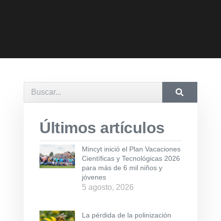
Últimos artículos
Mincyt inició el Plan Vacaciones
Científicas y Tecnológicas 2026
para más de 6 mil niños y
jóvenes
5 agosto, 2026
La pérdida de la polinización