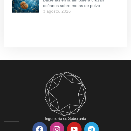
Bacterias en la atmósfera cruzan
océanos sobre motas de polvo
3 agosto, 2026
Ingeniería es Soberanía