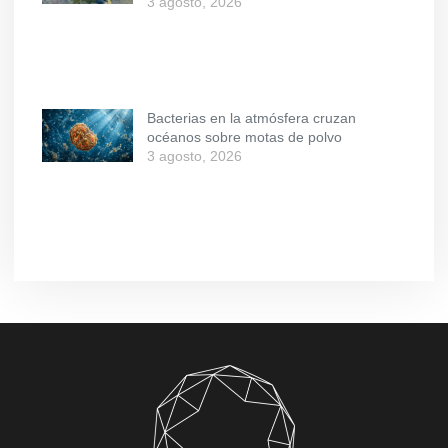
3 agosto, 2026
Bacterias en la atmósfera cruzan
océanos sobre motas de polvo
3 agosto, 2026