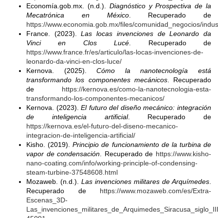
Economía.gob.mx. (n.d.).
Diagnóstico y Prospectiva de la
Mecatrónica en México
. Recuperado de
https://www.economia.gob.mx/files/comunidad_negocios/indu
France. (2023).
Las locas invenciones de Leonardo da
Vinci en Clos Lucé
. Recuperado de
https://www.france.fr/es/articulo/las-locas-invenciones-de-
leonardo-da-vinci-en-clos-luce/
Kernova. (2025).
Cómo la nanotecnología está
transformando los componentes mecánicos
. Recuperado
de
https://kernova.es/como-la-nanotecnologia-esta-
transformando-los-componentes-mecanicos/
Kernova. (2023).
El futuro del diseño mecánico: integración
de inteligencia artificial
. Recuperado de
https://kernova.es/el-futuro-del-diseno-mecanico-
integracion-de-inteligencia-artificial/
Kisho. (2019).
Principio de funcionamiento de la turbina de
vapor de condensación
. Recuperado de
https://www.kisho-
nano-coating.com/info/working-principle-of-condensing-
steam-turbine-37548608.html
Mozaweb. (n.d.).
Las invenciones militares de Arquímedes
.
Recuperado de
https://www.mozaweb.com/es/Extra-
Escenas_3D-
Las_invenciones_militares_de_Arquimedes_Siracusa_siglo_II