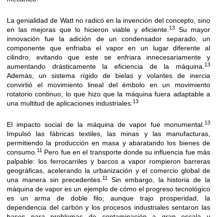
La genialidad de Watt no radicó en la invención del concepto, sino
13
en las mejoras que lo hicieron viable y eficiente.
Su mayor
innovación fue la adición de un condensador separado, un
componente que enfriaba el vapor en un lugar diferente al
cilindro, evitando que este se enfriara innecesariamente y
13
aumentando drásticamente la eficiencia de la máquina.
Además, un sistema rígido de bielas y volantes de inercia
convirtió el movimiento lineal del émbolo en un movimiento
rotatorio continuo, lo que hizo que la máquina fuera adaptable a
13
una multitud de aplicaciones industriales.
13
El impacto social de la máquina de vapor fue monumental.
Impulsó las fábricas textiles, las minas y las manufacturas,
permitiendo la producción en masa y abaratando los bienes de
11
consumo.
Pero fue en el transporte donde su influencia fue más
palpable: los ferrocarriles y barcos a vapor rompieron barreras
geográficas, acelerando la urbanización y el comercio global de
11
una manera sin precedentes.
Sin embargo, la historia de la
máquina de vapor es un ejemplo de cómo el progreso tecnológico
es un arma de doble filo; aunque trajo prosperidad, la
dependencia del carbón y los procesos industriales sentaron las
bases para problemas de contaminación a gran escala y