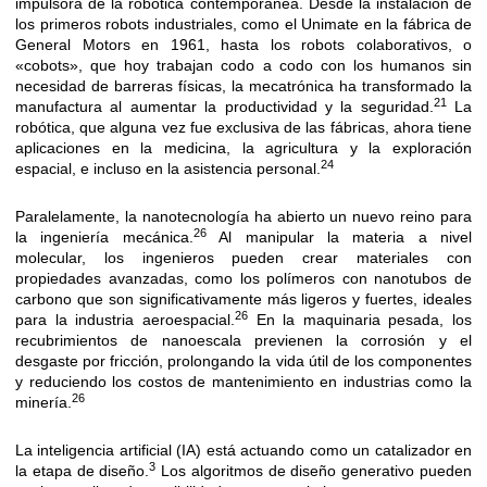
impulsora de la robótica contemporánea. Desde la instalación de
los primeros robots industriales, como el Unimate en la fábrica de
General Motors en 1961, hasta los robots colaborativos, o
«cobots», que hoy trabajan codo a codo con los humanos sin
necesidad de barreras físicas, la mecatrónica ha transformado la
21
manufactura al aumentar la productividad y la seguridad.
La
robótica, que alguna vez fue exclusiva de las fábricas, ahora tiene
aplicaciones en la medicina, la agricultura y la exploración
24
espacial, e incluso en la asistencia personal.
Paralelamente, la nanotecnología ha abierto un nuevo reino para
26
la ingeniería mecánica.
Al manipular la materia a nivel
molecular, los ingenieros pueden crear materiales con
propiedades avanzadas, como los polímeros con nanotubos de
carbono que son significativamente más ligeros y fuertes, ideales
26
para la industria aeroespacial.
En la maquinaria pesada, los
recubrimientos de nanoescala previenen la corrosión y el
desgaste por fricción, prolongando la vida útil de los componentes
y reduciendo los costos de mantenimiento en industrias como la
26
minería.
La inteligencia artificial (IA) está actuando como un catalizador en
3
la etapa de diseño.
Los algoritmos de diseño generativo pueden