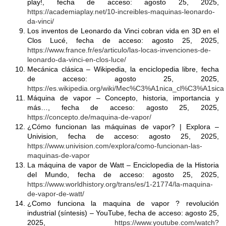
play!, fecha de acceso: agosto 25, 2025,
https://academiaplay.net/10-increibles-maquinas-leonardo-
da-vinci/
Los inventos de Leonardo da Vinci cobran vida en 3D en el
Clos Lucé, fecha de acceso: agosto 25, 2025,
https://www.france.fr/es/articulo/las-locas-invenciones-de-
leonardo-da-vinci-en-clos-luce/
Mecánica clásica – Wikipedia, la enciclopedia libre, fecha
de acceso: agosto 25, 2025,
https://es.wikipedia.org/wiki/Mec%C3%A1nica_cl%C3%A1sica
Máquina de vapor – Concepto, historia, importancia y
más…, fecha de acceso: agosto 25, 2025,
https://concepto.de/maquina-de-vapor/
¿Cómo funcionan las máquinas de vapor? | Explora –
Univision, fecha de acceso: agosto 25, 2025,
https://www.univision.com/explora/como-funcionan-las-
maquinas-de-vapor
La máquina de vapor de Watt – Enciclopedia de la Historia
del Mundo, fecha de acceso: agosto 25, 2025,
https://www.worldhistory.org/trans/es/1-21774/la-maquina-
de-vapor-de-watt/
¿Como funciona la maquina de vapor ? revolución
industrial (síntesis) – YouTube, fecha de acceso: agosto 25,
2025,
https://www.youtube.com/watch?