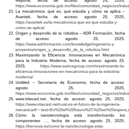
Reporte, fecha de acceso: agosto 25, 2025,
https://www.economia.gob.mx/files/comunidad_negocios/indu
La mecatrónica: qué es, qué estudia y cómo se aplica –
Avantek, fecha de acceso: agosto 25, 2025,
https://avantek.es/la-mecatronica-que-es-que-estudia-y-
como-se-aplica/
Origen y desarrollo de la robótica – ADR Formación, fecha
de acceso: agosto 25, 2025,
https://www.adrformacion.com/knowledge/ingenieria-y-
proyectos/origen_y_desarrollo_de_la_robotica.html
Maximizando la Eficiencia: Innovaciones en Mecatrónica
para la Industria Moderna, fecha de acceso: agosto 25,
2025,
https://www.suincegroup.com/maximizando-la-
eficiencia-innovaciones-en-mecatronica-para-la-industria-
moderna/
Untitled – Secretaría de Economía, fecha de acceso:
agosto 25, 2025,
https://www.economia.gob.mx/files/comunidad_negocios/indus
www.intecasl.net, fecha de acceso: agosto 25, 2025,
https://www.intecasl.net/cual-es-el-futuro-de-la-ingenieria-
mecanica/#:~:text=En%20el%20futuro%2C%20se%20espera,
Cómo la nanotecnología está transformando los
componentes …, fecha de acceso: agosto 25, 2025,
https://kernova.es/como-la-nanotecnologia-esta-