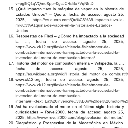
v=pgl8Q1qVQmo&pp=0gcJCRsBo7VqN5tD
¿Qué impacto tuvo la máquina de vapor en la historia de
Estados Unidos? – Quora, fecha de acceso: agosto 25,
2025,
https://es.quora.com/Qu%C3%A9-impacto-tuvo-la-
m%C3%A1quina-de-vapor-en-la-historia-de-Estados-
Unidos
Respuestas de Flexi – ¿Cómo ha impactado a la sociedad
la …, fecha de acceso: agosto 25, 2025,
https://www.ck12.org/flexi/es/ciencia-fisica/motor-de-
combustion-interna/como-ha-impactado-a-la-sociedad-la-
invencion-del-motor-de-combustion-interna/
Historia del motor de combustión interna – Wikipedia, la …,
fecha de acceso: agosto 25, 2025,
https://es.wikipedia.org/wiki/Historia_del_motor_de_combus
www.ck12.org, fecha de acceso: agosto 25, 2025,
https://www.ck12.org/flexi/es/ciencia-fisica/motor-de-
combustion-interna/como-ha-impactado-a-la-sociedad-la-
invencion-del-motor-de-combustion-
interna/#:~:text=La%20invenci%C3%B3n%20del%20motor
Así ha evolucionado el motor en el último siglo: historia y
curiosidades – Revei2000, fecha de acceso: agosto 25,
2025,
https://www.revei2000.com/blog/evolucion-del-motor/
Diagnóstico y Prospectiva de la Mecatrónica en México.