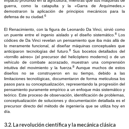
impacto profundo en la agricultura, mientras que sus máquinas de
guerra, como la catapulta y la «Garra de Arquímedes,»
demostraron la aplicación de principios mecánicos para la
6
defensa de su ciudad.
El Renacimiento, con la figura de Leonardo Da Vinci, sirvió como
8
un puente entre el ingenio aislado y el diseño sistemático.
Los
códices de Da Vinci revelan un pensamiento que iba más allá de
lo meramente funcional, al diseñar máquinas conceptuales que
8
anticiparon tecnologías del futuro.
Sus bocetos detallados del
«tornillo aéreo» (el precursor del helicóptero moderno) o de un
vehículo de combate acorazado, muestran una comprensión
8
intuitiva del movimiento y la fuerza.
Aunque muchos de estos
diseños no se construyeron en su tiempo, debido a las
limitaciones tecnológicas, documentaron de forma meticulosa los
pasos para su conceptualización, representando la progresión del
pensamiento puramente empírico a un enfoque más sistemático y
teórico. Este proceso de observación, identificación de problemas,
conceptualización de soluciones y documentación detallada es el
precursor directo del método de ingeniería que se utiliza hoy en
día.
3.2. La revolución científica y la mecánica clásica