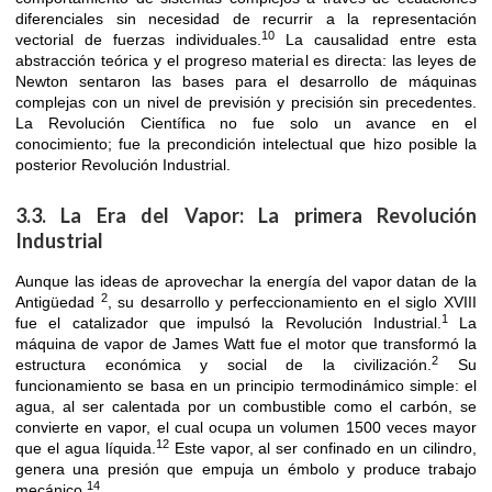
diferenciales sin necesidad de recurrir a la representación
10
vectorial de fuerzas individuales.
La causalidad entre esta
abstracción teórica y el progreso material es directa: las leyes de
Newton sentaron las bases para el desarrollo de máquinas
complejas con un nivel de previsión y precisión sin precedentes.
La Revolución Científica no fue solo un avance en el
conocimiento; fue la precondición intelectual que hizo posible la
posterior Revolución Industrial.
3.3. La Era del Vapor: La primera Revolución
Industrial
Aunque las ideas de aprovechar la energía del vapor datan de la
2
Antigüedad
, su desarrollo y perfeccionamiento en el siglo XVIII
1
fue el catalizador que impulsó la Revolución Industrial.
La
máquina de vapor de James Watt fue el motor que transformó la
2
estructura económica y social de la civilización.
Su
funcionamiento se basa en un principio termodinámico simple: el
agua, al ser calentada por un combustible como el carbón, se
convierte en vapor, el cual ocupa un volumen 1500 veces mayor
12
que el agua líquida.
Este vapor, al ser confinado en un cilindro,
genera una presión que empuja un émbolo y produce trabajo
14
mecánico.