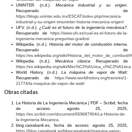
UNINTER. (n.d.).
Mecánica industrial y su origen
.
Recuperado de
https://blogs.uninter.edu.mx/ESCAT/index.php/mecanica-
industrial-y-su-origen-imiuninter-historia-mecanica-origen/
UFV. (n.d.).
¿Cuál es el futuro de la ingeniería mecánica?
.
Recuperado de
https://www.ufv.es/cual-es-el-futuro-de-la-
ingenieria-mecanica-preguntas-grados/
Wikipedia. (n.d.).
Historia del motor de combustión interna
.
Recuperado de
https://es.wikipedia.org/wiki/Historia_del_motor_de_combus
Wikipedia. (n.d.).
Mecánica clásica
. Recuperado de
https://es.wikipedia.org/wiki/Mec%C3%A1nica_cl%C3%A1sica
World History. (n.d.).
La máquina de vapor de Watt
.
Recuperado de
https://www.worldhistory.org/trans/es/1-
21774/la-maquina-de-vapor-de-watt/
Obras citadas
La Historia de La Ingeniería Mecánica | PDF – Scribd, fecha
de acceso: agosto 25, 2025,
https://es.scribd.com/document/559687904/La-Historia-de-
la-Ingenieria-Mecanica
blog.caixabank.es, fecha de acceso: agosto 25, 2025,
https://blog.caixabank.es/blogcaixabank/maquina-vapor-