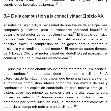
13
condiciones laborales peligrosas.
3.4. De la combustión a la conectividad: El siglo XX
A finales del siglo XIX, la necesidad de una fuente de energía más
compacta y eficiente para el transporte personal impulsó el
17
desarrollo del motor de combustión interna.
El trabajo del físico
francés Sadi Carnot proporcionó la justificación teórica para un
principio clave: la compresión de los gases para aumentar la
17
eficiencia y el rendimiento del motor.
El motor de cuatro tiempos
de Nikolaus Otto y el motor diésel de Rudolf Diesel marcaron el
17
comienzo de una nueva era de movilidad.
El principio de funcionamiento de estos motores es, en esencia,
17
una combustión controlada dentro del propio cilindro.
A
diferencia de la máquina de vapor, que tiene una caldera externa,
el motor de combustión interna comprime una mezcla de aire y
combustible. La explosión controlada de esta mezcla empuja un
pistón, cuyo movimiento se convierte en energía rotatoria para
17
mover un vehículo.
Innovaciones como el turbocompresor,
patentado por Alfred Büchi en 1905, aumentaron drásticamente la
19
potencia al comprimir más aire en el cilindro.