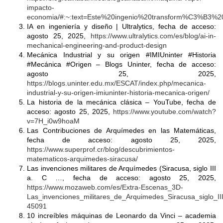
impacto-
economia/#:~:text=Este%20ingenio%20transform%C3%B3%20
IA en ingeniería y diseño | Ultralytics, fecha de acceso:
agosto 25, 2025,
https://www.ultralytics.com/es/blog/ai-in-
mechanical-engineering-and-product-design
Mecánica Industrial y su origen #IMIUninter #Historia
#Mecánica #Origen – Blogs Uninter, fecha de acceso:
agosto 25, 2025,
https://blogs.uninter.edu.mx/ESCAT/index.php/mecanica-
industrial-y-su-origen-imiuninter-historia-mecanica-origen/
La historia de la mecánica clásica – YouTube, fecha de
acceso: agosto 25, 2025,
https://www.youtube.com/watch?
v=7H_i0w9hoaM
Las Contribuciones de Arquímedes en las Matemáticas,
fecha de acceso: agosto 25, 2025,
https://www.superprof.cr/blog/descubrimientos-
matematicos-arquimedes-siracusa/
Las invenciones militares de Arquímedes (Siracusa, siglo III
a. C …, fecha de acceso: agosto 25, 2025,
https://www.mozaweb.com/es/Extra-Escenas_3D-
Las_invenciones_militares_de_Arquimedes_Siracusa_siglo_II
45091
10 increíbles máquinas de Leonardo da Vinci – academia