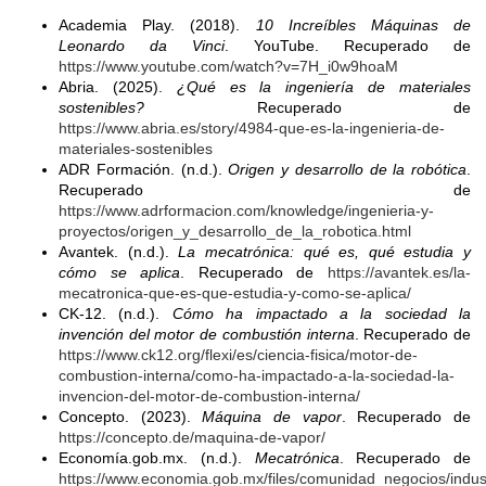
Academia Play. (2018).
10 Increíbles Máquinas de
Leonardo da Vinci
. YouTube. Recuperado de
https://www.youtube.com/watch?v=7H_i0w9hoaM
Abria. (2025).
¿Qué es la ingeniería de materiales
sostenibles?
Recuperado de
https://www.abria.es/story/4984-que-es-la-ingenieria-de-
materiales-sostenibles
ADR Formación. (n.d.).
Origen y desarrollo de la robótica
.
Recuperado de
https://www.adrformacion.com/knowledge/ingenieria-y-
proyectos/origen_y_desarrollo_de_la_robotica.html
Avantek. (n.d.).
La mecatrónica: qué es, qué estudia y
cómo se aplica
. Recuperado de
https://avantek.es/la-
mecatronica-que-es-que-estudia-y-como-se-aplica/
CK-12. (n.d.).
Cómo ha impactado a la sociedad la
invención del motor de combustión interna
. Recuperado de
https://www.ck12.org/flexi/es/ciencia-fisica/motor-de-
combustion-interna/como-ha-impactado-a-la-sociedad-la-
invencion-del-motor-de-combustion-interna/
Concepto. (2023).
Máquina de vapor
. Recuperado de
https://concepto.de/maquina-de-vapor/
Economía.gob.mx. (n.d.).
Mecatrónica
. Recuperado de
https://www.economia.gob.mx/files/comunidad_negocios/indus