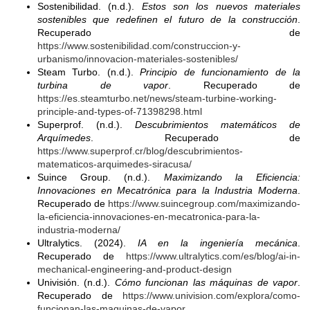
Sostenibilidad. (n.d.).
Estos son los nuevos materiales
sostenibles que redefinen el futuro de la construcción
.
Recuperado de
https://www.sostenibilidad.com/construccion-y-
urbanismo/innovacion-materiales-sostenibles/
Steam Turbo. (n.d.).
Principio de funcionamiento de la
turbina de vapor
. Recuperado de
https://es.steamturbo.net/news/steam-turbine-working-
principle-and-types-of-71398298.html
Superprof. (n.d.).
Descubrimientos matemáticos de
Arquímedes
. Recuperado de
https://www.superprof.cr/blog/descubrimientos-
matematicos-arquimedes-siracusa/
Suince Group. (n.d.).
Maximizando la Eficiencia:
Innovaciones en Mecatrónica para la Industria Moderna
.
Recuperado de
https://www.suincegroup.com/maximizando-
la-eficiencia-innovaciones-en-mecatronica-para-la-
industria-moderna/
Ultralytics. (2024).
IA en la ingeniería mecánica
.
Recuperado de
https://www.ultralytics.com/es/blog/ai-in-
mechanical-engineering-and-product-design
Univisión. (n.d.).
Cómo funcionan las máquinas de vapor
.
Recuperado de
https://www.univision.com/explora/como-
funcionan-las-maquinas-de-vapor