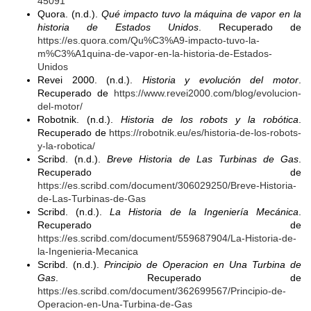
45091
Quora. (n.d.).
Qué impacto tuvo la máquina de vapor en la
historia de Estados Unidos
. Recuperado de
https://es.quora.com/Qu%C3%A9-impacto-tuvo-la-
m%C3%A1quina-de-vapor-en-la-historia-de-Estados-
Unidos
Revei 2000. (n.d.).
Historia y evolución del motor
.
Recuperado de
https://www.revei2000.com/blog/evolucion-
del-motor/
Robotnik. (n.d.).
Historia de los robots y la robótica
.
Recuperado de
https://robotnik.eu/es/historia-de-los-robots-
y-la-robotica/
Scribd. (n.d.).
Breve Historia de Las Turbinas de Gas
.
Recuperado de
https://es.scribd.com/document/306029250/Breve-Historia-
de-Las-Turbinas-de-Gas
Scribd. (n.d.).
La Historia de la Ingeniería Mecánica
.
Recuperado de
https://es.scribd.com/document/559687904/La-Historia-de-
la-Ingenieria-Mecanica
Scribd. (n.d.).
Principio de Operacion en Una Turbina de
Gas
. Recuperado de
https://es.scribd.com/document/362699567/Principio-de-
Operacion-en-Una-Turbina-de-Gas