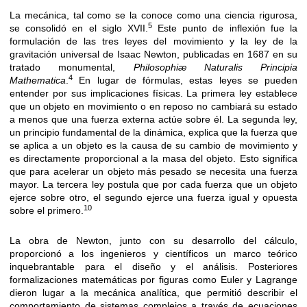
La mecánica, tal como se la conoce como una ciencia rigurosa,
5
se consolidó en el siglo XVII.
Este punto de inflexión fue la
formulación de las tres leyes del movimiento y la ley de la
gravitación universal de Isaac Newton, publicadas en 1687 en su
tratado monumental,
Philosophiæ Naturalis Principia
4
Mathematica
.
En lugar de fórmulas, estas leyes se pueden
entender por sus implicaciones físicas. La primera ley establece
que un objeto en movimiento o en reposo no cambiará su estado
a menos que una fuerza externa actúe sobre él. La segunda ley,
un principio fundamental de la dinámica, explica que la fuerza que
se aplica a un objeto es la causa de su cambio de movimiento y
es directamente proporcional a la masa del objeto. Esto significa
que para acelerar un objeto más pesado se necesita una fuerza
mayor. La tercera ley postula que por cada fuerza que un objeto
ejerce sobre otro, el segundo ejerce una fuerza igual y opuesta
10
sobre el primero.
La obra de Newton, junto con su desarrollo del cálculo,
proporcionó a los ingenieros y científicos un marco teórico
inquebrantable para el diseño y el análisis. Posteriores
formalizaciones matemáticas por figuras como Euler y Lagrange
dieron lugar a la mecánica analítica, que permitió describir el
comportamiento de sistemas complejos a través de ecuaciones