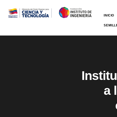
INICIO
SEMILL
Instit
a 