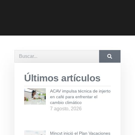
Últimos artículos
ACAV impulsa técnica de injerto
en café para enfrentar el
cambio climático
7 agosto, 2026
Mincyt inició el Plan Vacaciones