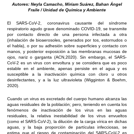
Autores: Neyla Camacho, Miriam Suárez, Bahan Ángel
Fraile / Unidad de Química y Ambiente
El SARS-CoV-2, coronavirus causante del síndrome
respiratorio agudo grave denominado COVID-19, se transmite
por contacto directo de una persona infectada a otra
(inhalación de bioaerosoles, generados por tos, estornudos o
el habla), o por su adhesión sobre superficies y contacto con
manos, y posterior exposición a las membranas mucosas de
ojos, nariz o garganta (ACN,2020). Sin embargo, el SARS-
CoV-2 es un virus con envoltura y se considera que es poco
estable en el ambiente, apenas persiste en el agua y es
susceptible a la inactivación química con cloro u otros
desinfectantes, y a la luz ultravioleta (Wigginton & Boehm,
2020).
Cuando un virus es excretado del cuerpo humano alcanza las
aguas residuales de la población; pero, teniendo en cuenta los
fenómenos de inactivación de los virus en las aguas
residuales, la relativa inestabilidad de los virus envueltos
(como el SARS-CoV-2), la dilución de la carga vírica en dichas
aguas, y la baja proporción de partículas infecciosas, se
estima que el riesgo de contaminación del SARS-CoV-2 es