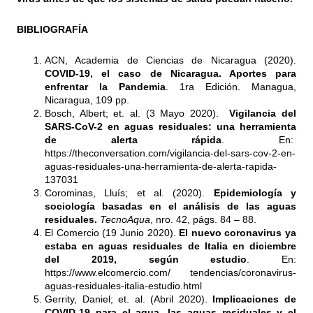
BIBLIOGRAFÍA
ACN, Academia de Ciencias de Nicaragua (2020).
COVID-19, el caso de Nicaragua. Aportes para
enfrentar la Pandemia
. 1ra Edición. Managua,
Nicaragua, 109 pp.
Bosch, Albert; et. al. (3 Mayo 2020).
Vigilancia del
SARS-CoV-2 en aguas residuales: una herramienta
de alerta rápida
. En:
https://theconversation.com/vigilancia-del-sars-cov-2-en-
aguas-residuales-una-herramienta-de-alerta-rapida-
137031
Corominas, Lluís; et al. (2020).
Epidemiología y
sociología basadas en el análisis de las aguas
residuales.
TecnoAqua
, nro. 42, págs. 84 – 88.
El Comercio (19 Junio 2020).
El nuevo coronavirus ya
estaba en aguas residuales de Italia en diciembre
del 2019, según estudio
. En:
https://www.elcomercio.com/ tendencias/coronavirus-
aguas-residuales-italia-estudio.html
Gerrity, Daniel; et. al. (Abril 2020).
Implicaciones de
COVID-19 para el agua, las aguas residuales y el