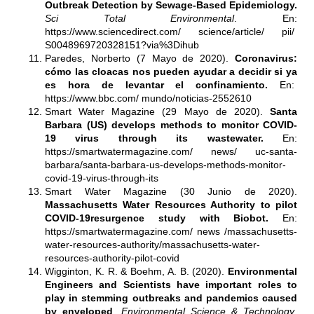
Outbreak Detection by Sewage-Based Epidemiology.
Sci Total Environmental
. En:
https://www.sciencedirect.com/ science/article/ pii/
S0048969720328151?via%3Dihub
Paredes, Norberto (7 Mayo de 2020).
Coronavirus:
cómo las cloacas nos pueden ayudar a decidir si ya
es hora de levantar el confinamiento.
En:
https://www.bbc.com/ mundo/noticias-2552610
Smart Water Magazine (29 Mayo de 2020).
Santa
Barbara (US) develops methods to monitor COVID-
19 virus through its wastewater.
En:
https://smartwatermagazine.com/ news/ uc-santa-
barbara/santa-barbara-us-develops-methods-monitor-
covid-19-virus-through-its
Smart Water Magazine (30 Junio de 2020).
Massachusetts Water Resources Authority to pilot
COVID-19resurgence study with Biobot.
En:
https://smartwatermagazine.com/ news /massachusetts-
water-resources-authority/massachusetts-water-
resources-authority-pilot-covid
Wigginton, K. R. & Boehm, A. B. (2020).
Environmental
Engineers and Scientists have important roles to
play in stemming outbreaks and pandemics caused
by enveloped
.
Environmental Science & Technology
.