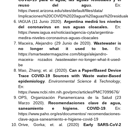
reuso del agu
a. En:
https://west.arizona.edu/sites/default/files/data/
Implicaciones%20COVID%2020agua%20aguas%20residuale
IAGUA (11 Junio 2020).
Argentina medirá los niveles
del coronavirus en sus aguas cloacales.
En:
https://www.iagua.es/noticias/agencia-cyta/argentina-
medira-niveles-coronavirus-aguas-cloacales
Maceira, Alejandro (29 Junio de 2020).
Wastewater is
no longer what it used to be.
En:
https://smartwatermagazine.com/blogs/alejandro-
maceira- rozados /wastewater-no-longer-what-it-used-
be
Mao, Zhang; et. al. (2020).
Can a Paper/Based Device
Trace COVID-19 Sources with Waste water-Based
epidemiology
.
Environmental Science & Technology
,
En:
https://www.ncbi.nlm.nih.gov/pmc/articles/PMC7099676/
OPS, Organización Panamericana de la Salud (23
Marzo 2020).
Recomendaciones clave de agua,
saneamiento e higiene. COVID-19
. En:
https://www.paho.org/es/documentos/ recomendaciones-
clave-agua-saneamiento-e-higiene-covid-19
Orive, Gorka; et. al. (2020)
Early SARS-CoV-2