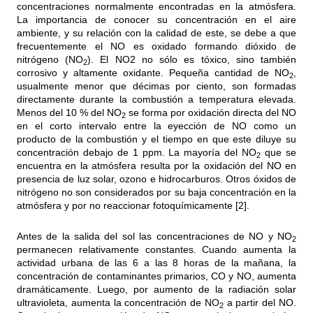
concentraciones normalmente encontradas en la atmósfera.
La importancia de conocer su concentración en el aire
ambiente, y su relación con la calidad de este, se debe a que
frecuentemente el NO es oxidado formando dióxido de
nitrógeno (NO
). El NO2 no sólo es tóxico, sino también
2
corrosivo y altamente oxidante. Pequeña cantidad de NO
,
2
usualmente menor que décimas por ciento, son formadas
directamente durante la combustión a temperatura elevada.
Menos del 10 % del NO
se forma por oxidación directa del NO
2
en el corto intervalo entre la eyección de NO como un
producto de la combustión y el tiempo en que este diluye su
concentración debajo de 1 ppm. La mayoría del NO
que se
2
encuentra en la atmósfera resulta por la oxidación del NO en
presencia de luz solar, ozono e hidrocarburos. Otros óxidos de
nitrógeno no son considerados por su baja concentración en la
atmósfera y por no reaccionar fotoquímicamente [2].
Antes de la salida del sol las concentraciones de NO y NO
2
permanecen relativamente constantes. Cuando aumenta la
actividad urbana de las 6 a las 8 horas de la mañana, la
concentración de contaminantes primarios, CO y NO, aumenta
dramáticamente. Luego, por aumento de la radiación solar
ultravioleta, aumenta la concentración de NO
a partir del NO.
2