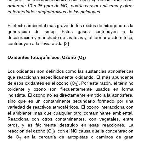
orden de 10 a 25 ppm de NO
podría causar enfisema y otras
2
enfermedades degenerativas de los pulmones.
El efecto ambiental más grave de los óxidos de nitrógeno es la
generación de smog. Estos gases contribuyen a la
decoloración y manchado de las telas y, al formar ácido nítrico,
contribuyen a la lluvia ácida [3].
Oxidantes fotoquímicos. Ozono (O
)
3
Los oxidantes son definidos como las sustancias atmosféricas
que reaccionan específicamente oxidando. El más abundante
de esos oxidantes es el ozono (O
). Por esta razón, el término
3
oxidante y ozono son frecuentemente usados en forma
indistinta. El ozono no es directamente emitido a la atmósfera,
sino que es un contaminante secundario formado por una
variedad de reactivos atmosféricos. El ozono interacciona con
el ambiente más que cualquier otro contaminante ambiental.
Reacciona con otros contaminantes, con vegetales, entre
otros, y es fácilmente destruido en esas reacciones. La
reacción del ozono (O
) con el NO causa que la concentración
3
de O
en la cercanía de autopistas o caminos de gran
3