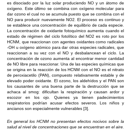
es disociado por la luz solar produciendo NO y un átomo de
oxígeno. Este último se combina con oxígeno molecular para
dar ozono el cual no se acumula puesto que se combina con el
NO para producir nuevamente NO2. El proceso es continuo y
se establece una concentración de equilibrio de cada especie.
La concentración de oxidante fotoquímico aumenta cuando el
estado de régimen del ciclo fotolítico del NO2 es roto por los
HCNM, que reaccionan con agentes oxidantes como radicales
-OH u oxígeno atómico para dar otras especies radicales, que
reaccionan a su vez con el NO y desbalancean el ciclo. La
concentración de ozono aumenta al encontrar menor cantidad
de NO libre para reaccionar. Una de las especies químicas que
se origina en la reacción de los HCNM con el NO es el nitrato
de peroxiacetilo (PAN), compuesto relativamente estable y de
elevado poder oxidante. El ozono, los aldehídos y el PAN son
los causantes de una buena parte de la destrucción que se
achaca al smog: dificultan la respiración y causan ardor y
escozor en los ojo. Quienes ya tienen padecimientos
respiratorios podrían acusar efectos severos. Los niños y
ancianos son especialmente vulnerables [3].
En general los HCNM no presentan efectos nocivos sobre la
salud al nivel de concentraciones que se encuentran en el aire.