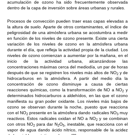
acumulación de ozono ha sido frecuentemente observada
dentro de la capa de inversión sobre áreas urbanas y rurales.
Procesos de convección pueden traer esas capas elevadas a
la altura de suelo. Aparte de otros contaminantes, el índice de
peligrosidad de una atmósfera urbana se acostumbra a medir
en función de los niveles de ozono presente. Existe una cierta
variación de los niveles de ozono en la atmósfera urbana
durante el día, que refleja la actividad propia de la ciudad. Los
niveles de ozono comienzan a aumentar por la mañana, en el
inicio de la actividad urbana, alcanzándose las
concentraciones máximas cerca del mediodía, un par de horas
después de que se registren los niveles más altos de NO
y de
2
hidrocarburos en la atmósfera. A partir del medio día la
concentración de ozono disminuye a causa de ciertas
reacciones químicas, como la transformación de NO a NO
y
2
determinados hidrocarburos a aldehídos, en las que el ozono
manifiesta su gran poder oxidante. Los niveles más bajos de
ozono se observan durante la noche, puesto que reacciona
con el NO
presente en la atmósfera dando radicales NO
muy
2
3
reactivos. Estos radicales oxidan el NO a NO
y se combinan
2
con otros NO
para dar N
O
, inestable, que reacciona con el
2
2
5
vapor de agua dando ácido nítrico, responsable de la acidez