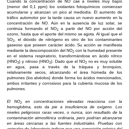
Cuando la concentración de NO cae a niveles muy bajos
(menor del 0,1 ppm) los oxidantes fotoquímicos comienzan
acumularse y alcanzan un pico al mediodía. El aumento de
tráfico automotor por la tarde causa un nuevo aumento en la
concentración de NO. Aún en la ausencia de luz solar, se
continúa formando el NO
a partir del NO por acción del
2
ozono, hasta que el aporte del mismo se agota. Al igual que el
SO
, el dióxido de nitrógeno es otro de los contaminantes
2
gaseoso que poseen carácter ácido. Su acción se manifiesta
mediante la descomposición del NO
con la humedad presente
2
en el sistema respiratorio, transformándose en ácido nítrico
(HNO
) y nitroso (HNO
). Dado que el NO
no es muy soluble
3
2
2
en agua, pasa a través de la tráquea y bronquios,
relativamente secos, alcanzando el área húmeda de los
pulmones (los alvéolos) donde forma los ácidos mencionados,
ambos irritantes y corrosivos para la cubierta mucosa de los
pulmones.
El NO
en concentraciones elevadas reacciona con la
2
hemoglobina, esto da pie a insuficiencia de oxígeno. Los
niveles peligrosos raras veces, o nunca, son resultado de la
contaminación atmosférica ordinaria, pero podrían alcanzarse
en áreas cercanas a las fuentes industriales. Pruebas con
animales de laboratorio indican que una exposición crónica del