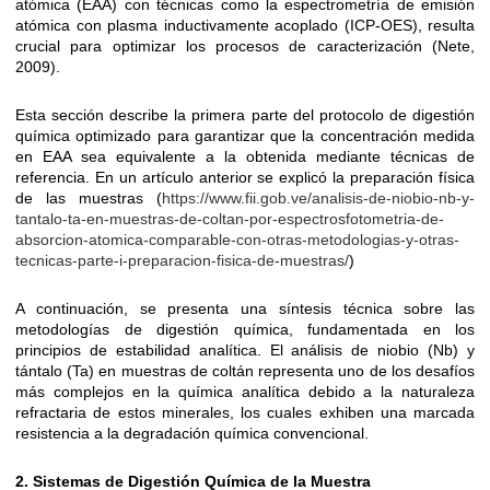
atómica (EAA) con técnicas como la espectrometría de emisión
atómica con plasma inductivamente acoplado (ICP-OES), resulta
crucial para optimizar los procesos de caracterización (Nete,
2009).
Esta sección describe la primera parte del protocolo de digestión
química optimizado para garantizar que la concentración medida
en EAA sea equivalente a la obtenida mediante técnicas de
referencia. En un artículo anterior se explicó la preparación física
de las muestras (
https://www.fii.gob.ve/analisis-de-niobio-nb-y-
tantalo-ta-en-muestras-de-coltan-por-espectrosfotometria-de-
absorcion-atomica-comparable-con-otras-metodologias-y-otras-
tecnicas-parte-i-preparacion-fisica-de-muestras/
)
A continuación, se presenta una síntesis técnica sobre las
metodologías de digestión química, fundamentada en los
principios de estabilidad analítica. El análisis de niobio (Nb) y
tántalo (Ta) en muestras de coltán representa uno de los desafíos
más complejos en la química analítica debido a la naturaleza
refractaria de estos minerales, los cuales exhiben una marcada
resistencia a la degradación química convencional.
2. Sistemas de Digestión Química de la Muestra