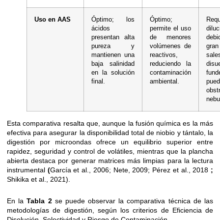
Uso en AAS
Óptimo; los
Óptimo;
Requ
ácidos
permite el uso
dilu
presentan alta
de menores
deb
pureza y
volúmenes de
gran
mantienen una
reactivos,
sale
baja salinidad
reduciendo la
disu
en la solución
contaminación
fund
final.
ambiental.
pued
obs
nebu
Esta comparativa resalta que, aunque la fusión química es la más
efectiva para asegurar la disponibilidad total de niobio y tántalo, la
digestión por microondas ofrece un equilibrio superior entre
rapidez, seguridad y control de volátiles, mientras que la plancha
abierta destaca por generar matrices más limpias para la lectura
instrumental
(
García et al., 2006; Nete, 2009; Pérez et al., 2018
;
Shikika et al., 2021).
En la
Tabla 2
se puede observar la comparativa técnica de las
metodologías de digestión, según los criterios de Eficiencia de
Disolución, Selectividad y Riesgo de Contaminación