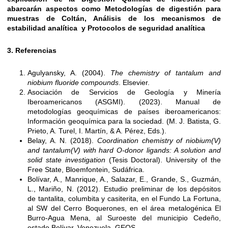
abarcarán aspectos como Metodologías de digestión para
muestras de Coltán, Análisis de los mecanismos de
estabilidad analítica y Protocolos de seguridad analítica
3. Referencias
Agulyansky, A. (2004).
The chemistry of tantalum and
niobium fluoride compounds
. Elsevier.
Asociación de Servicios de Geología y Minería
Iberoamericanos (ASGMI). (2023). Manual de
metodologías geoquímicas de países iberoamericanos:
Información geoquímica para la sociedad. (M. J. Batista, G.
Prieto, A. Turel, I. Martín, & A. Pérez, Eds.).
Belay, A. N. (2018).
Coordination chemistry of niobium(V)
and tantalum(V) with hard O-donor ligands: A solution and
solid state investigation
(Tesis Doctoral). University of the
Free State, Bloemfontein, Sudáfrica.
Bolívar, A., Manrique, A., Salazar, E., Grande, S., Guzmán,
L., Mariño, N. (2012). Estudio preliminar de los depósitos
de tantalita, columbita y casiterita, en el Fundo La Fortuna,
al SW del Cerro Boquerones, en el área metalogénica El
Burro-Agua Mena, al Suroeste del municipio Cedeño,
estado Bolívar, Venezuela. GEOS.