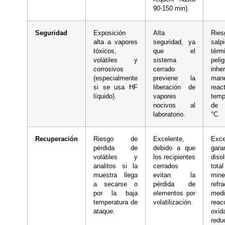
90-150 min).
Seguridad
Exposición
Alta
Rie
alta a vapores
seguridad, ya
salp
tóxicos,
que el
tér
volátiles y
sistema
peli
corrosivos
cerrado
inhe
(especialmente
previene la
man
si se usa HF
liberación de
rea
líquido).
vapores
temp
nocivos al
de 
laboratorio.
°C.
Recuperación
Riesgo de
Excelente,
Exce
pérdida de
debido a que
gara
volátiles y
los recipientes
diso
analitos si la
cerrados
to
muestra llega
evitan la
mine
a secarse o
pérdida de
refra
por la baja
elementos por
medi
temperatura de
volatilización.
reac
ataque.
oxid
redu