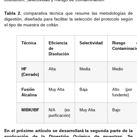
Tabla 2.
comparativa técnica que resume las metodologías de
digestión, diseñada para facilitar la selección del protocolo según
el tipo de muestra de coltán.
Técnica
Eficiencia
Selectividad
Riesgo 
de
Contaminaci
Disolución
HF
Alta
Media
Medio
(Cerrado)
Fusión
Muy Alta
Baja
Alto (por 
Alcalina
fundente)
MIBK/IBF
N/A (es
Muy Alta
Bajo
purificación)
En el próximo artículo se desarrollará la segunda parte de la
explicación de la Digestión Química de muestras. Se