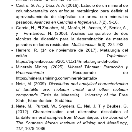
Castro, G. A., y Díaz, A. A. (2016). Estudio de un mineral de
columbo-tantalita con enfoque metalúrgico para definir el
aprovechamiento de depósitos de arena con minerales
pesados.
Avances en Ciencias e Ingeniería
,
7
(2), 9-16.
García, H., El Zauahre, M., Morán, H., Acosta, Y., Senior, A.,
y Fernández, N. (2006). Análisis comparativo de dos
técnicas de digestión para la determinación de metales
pesados en lodos residuales.
Multiciencias
,
6
(3), 234-243.
Herrero, R. (14 de noviembre de 2017). Metalurgia del
coltán.
Triplenlace
.
https://triplenlace.com/2017/11/14/metalurgia-del-coltn/
Minerals Mining. (2025).
Mineral Tántalio: Extracción y
Procesamiento
. Recuperado de
https://mineralsmining.com/mineral-tantalio/
Nete, M. (2009).
Dissolution and analytical characterization
of tantalite ore, niobium metal and other niobium
compounds
(Tesis de Maestría). University of the Free
State, Bloemfontein, Sudáfrica.
Nete, M., Purcell, W., Snyders, E., Nel, J. T y Beukes, G.
(2012). Characterization and alternative dissolution of
tantalite mineral samples from Mozambique.
The Journal of
The Southern African Institute of Mining and Metallurgy
,
112
, 1079-1086.