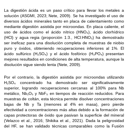
La digestión ácida es un paso crítico para llevar los metales a
solución (ASGMI, 2023; Nete, 2009). Se ha investigado el uso de
diversos ácidos minerales tanto en placa de calentamiento como
mediante digestión asistida por microondas. En placa caliente, el
uso de ácidos como el ácido nítrico (HNO₃), ácido clorhídrico
(HCl) y agua regia (proporción 1:3., HCl:HNO₃) ha demostrado
ser ineficaz para una disolución completa de muestras de niobio
puro y óxidos, obteniendo recuperaciones inferiores al 1%. El
ácido sulfúrico (H₂SO₄) y el ácido fosfórico (H₃PO₄) presentan
mejores resultados en condiciones de alta temperatura, aunque la
disolución sigue siendo lenta (Nete, 2009).
Por el contrario, la digestión asistida por microondas utilizando
H₂SO₄ concentrado ha demostrado ser significativamente
superior, logrando recuperaciones cercanas al 100% para Nb
metálico, Nb₂O₅ y NbF₅ en tiempos de reacción reducidos. Para
muestras de coltán, esta técnica permite disolver concentraciones
bajas de Nb y Ta (menores al 4% en masa), pero pierde
efectividad a concentraciones más altas debido a la formación de
capas protectoras de óxido que pasivan la superficie del mineral
(Velazco et al., 2016; Shikika et al., 2021). Dada la peligrosidad
del HF, se han validado técnicas comparables como la Fusión