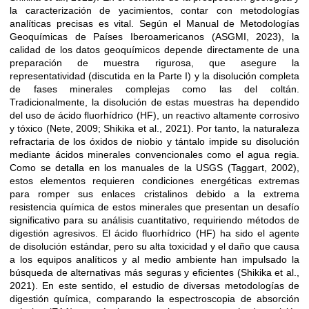
la caracterización de yacimientos, contar con metodologías
analíticas precisas es vital. Según el Manual de Metodologías
Geoquímicas de Países Iberoamericanos (ASGMI, 2023), la
calidad de los datos geoquímicos depende directamente de una
preparación de muestra rigurosa, que asegure la
representatividad (discutida en la Parte I) y la disolución completa
de fases minerales complejas como las del coltán.
Tradicionalmente, la disolución de estas muestras ha dependido
del uso de ácido fluorhídrico (HF), un reactivo altamente corrosivo
y tóxico (Nete, 2009; Shikika et al., 2021). Por tanto, la naturaleza
refractaria de los óxidos de niobio y tántalo impide su disolución
mediante ácidos minerales convencionales como el agua regia.
Como se detalla en los manuales de la USGS (Taggart, 2002),
estos elementos requieren condiciones energéticas extremas
para romper sus enlaces cristalinos debido a la extrema
resistencia química de estos minerales que presentan un desafío
significativo para su análisis cuantitativo, requiriendo métodos de
digestión agresivos. El ácido fluorhídrico (HF) ha sido el agente
de disolución estándar, pero su alta toxicidad y el daño que causa
a los equipos analíticos y al medio ambiente han impulsado la
búsqueda de alternativas más seguras y eficientes (Shikika et al.,
2021). En este sentido, el estudio de diversas metodologías de
digestión química, comparando la espectroscopia de absorción