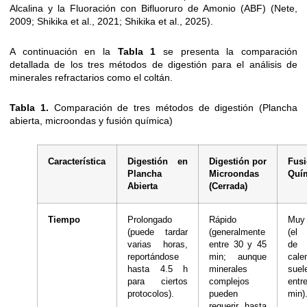
Alcalina y la Fluoración con Bifluoruro de Amonio (ABF) (Nete,
2009; Shikika et al., 2021; Shikika et al., 2025).
A continuación en la
Tabla 1
se presenta la comparación
detallada de los tres métodos de digestión para el análisis de
minerales refractarios como el coltán.
Tabla 1.
Comparación de tres métodos de digestión (Plancha
abierta, microondas y fusión química)
Característica
Digestión en
Digestión por
Fus
Plancha
Microondas
Quí
Abierta
(Cerrada)
Tiempo
Prolongado
Rápido
Muy
(puede tardar
(generalmente
(el
varias horas,
entre 30 y 45
de
reportándose
min; aunque
cale
hasta 4.5 h
minerales
sue
para ciertos
complejos
entr
protocolos).
pueden
min)
requerir hasta