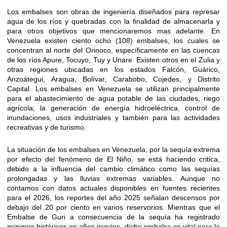
Los embalses son obras de ingeniería diseñados para represar
agua de los ríos y quebradas con la finalidad de almacenarla y
para otros objetivos que mencionaremos mas adelante. En
Venezuela existen ciento ocho (108) embalses, los cuales se
concentran al norte del Orinoco, específicamente en las cuencas
de los ríos Apure, Tocuyo, Tuy y Unare. Existen otros en el Zulia y
otras regiones ubicadas en los estados Falcón, Guárico,
Anzoátegui, Aragua, Bolívar, Carabobo, Cojedes, y Distrito
Capital. Los embalses en Venezuela se utilizan principalmente
para el abastecimiento de agua potable de las ciudades, riego
agrícola; la generación de energía hidroeléctrica, control de
inundaciones, usos industriales y también para las actividades
recreativas y de turismo.
La situación de los embalses en Venezuela, por la sequía extrema
por efecto del fenómeno de El Niño, se está haciendo critica,
debido a la influencia del cambio climático como las sequías
prolongadas y las lluvias extremas variables. Aunque no
contamos con datos actuales disponibles en fuentes recientes
para el 2026, los reportes del año 2025 señalan descensos por
debajo del 20 por ciento en varios reservorios. Mientras que el
Embalse de Guri a consecuencia de la sequía ha registrado
mínimos históricos en años previos, dicho embalse es vital para la