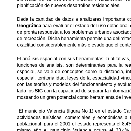
planificación de nuevos desarrollos residenciales.
Dada la cantidad de datos a analizares importante c
Geográfica
para evaluar el estado del uso dotacional d
de pronta respuesta a los problemas urbanos asociados
de recreación. Dicha herramienta permite una delimita
exactitud considerablemente más elevado que el conten
El análisis espacial con sus herramientas: cualitativas
funciones de análisis, son determinantes para la rea
espacial, se vale de conceptos como la distancia, int
espacial, territorialidad, leyes de la espacialidad v
con las teorías y modelos del funcionamiento y evolu
lado los
SIG
con la capacidad de separar la informaci
mostrando un gran potencial como herramienta de inves
El municipio Valencia (figura No 1) en el estado Cara
actividades turísticas, comerciales y económicas a
poblacional, para el 2001 el estado representa el 8,4%
mismo año el municipio Valencia ocupa el 38,4% d