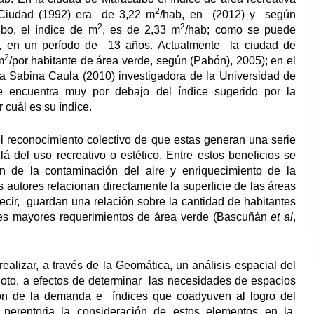
2
 Ciudad (1992) era de 3,22 m
/hab, en (2012) y según
2
2
bo, el índice de m
, es de 2,33 m
/hab; como se puede
, en un período de 13 años. Actualmente la ciudad de
2
m
/por habitante de área verde, según (Pabón), 2005); en el
a a Sabina Caula (2010) investigadora de la Universidad de
 encuentra muy por debajo del índice sugerido por la
r cuál es su índice.
el reconocimiento colectivo de que estas generan una serie
á del uso recreativo o estético. Entre estos beneficios se
n de la contaminación del aire y enriquecimiento de la
 autores relacionan directamente la superficie de las áreas
ecir, guardan una relación sobre la cantidad de habitantes
tes mayores requerimientos de área verde (Bascuñán
et al
,
alizar, a través de la Geomática, un análisis espacial del
iloto, a efectos de determinar las necesidades de espacios
ción de la demanda e índices que coadyuven al logro del
s perentoria la consideración de estos elementos en la