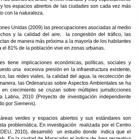
s y los espacios abiertos de las ciudades son cada vez más
o con la naturaleza.
iones Unidas (2009) las preocupaciones asociadas al medio
hos y la calidad del aire, la congestión del tráfico, las
afectan de manera más próxima a la mayoría de los habitantes
a el 81% de la población vive en zonas urbanas.
 tiene implicaciones económicas, políticas, sociales y
esto una excesiva presión en la infraestructura existente,
co, las redes viales, la calidad del agua, la recolección de
 manera, las Ordenanzas sobre Aspectos Ambientales se ha
en crecimiento se cruzan sobre múltiples jurisdicciones
a Latina, 2010 (Proyecto de investigación independiente
ado por Siemens).
reas verdes y espacios abiertos y sus estándares son
esta problemática
.
En investigación realizada por el Centro
CIDEU, 2010), desarrolló un estudio donde indica que el
ab. En la ciudad de Maracaibo el índice de área recreativa