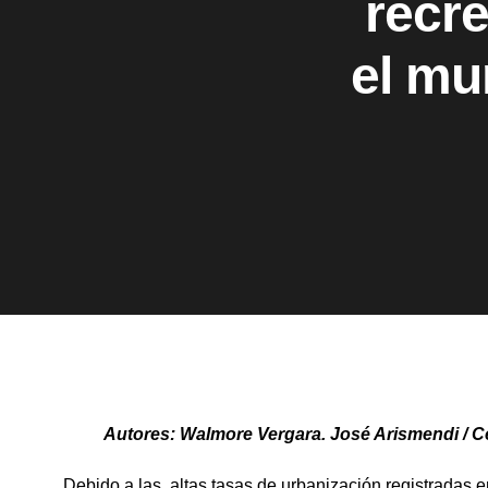
recre
el mu
Autores: Walmore Vergara. José Arismendi / C
Debido a las altas tasas de urbanización registradas 