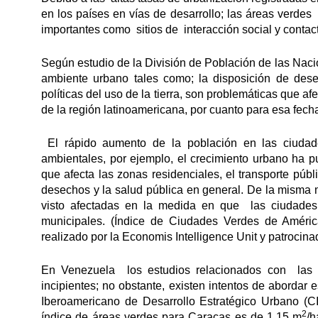
en los países en vías de desarrollo; las áreas verde
importantes como sitios de interacción social y contact
Según estudio de la División de Población de las Nac
ambiente urbano tales como; la disposición de desec
políticas del uso de la tierra, son problemáticas que 
de la región latinoamericana, por cuanto para esa fech
El rápido aumento de la población en las ciudades
ambientales, por ejemplo, el crecimiento urbano ha pu
que afecta las zonas residenciales, el transporte públi
desechos y la salud pública en general. De la misma
visto afectadas en la medida en que las ciudades 
municipales. (Índice de Ciudades Verdes de Améric
realizado por la Economis Intelligence Unit y patrocin
En Venezuela los estudios relacionados con las á
incipientes; no obstante, existen intentos de abordar 
Iberoamericano de Desarrollo Estratégico Urbano (
2
índice de áreas verdes para Caracas es de 1,15 m
/h