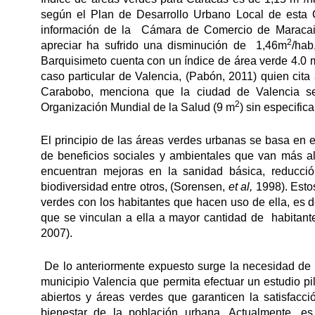
según el Plan de Desarrollo Urbano Local de esta
información de la Cámara de Comercio de Maracai
2
apreciar ha sufrido una disminución de 1,46m
/hab
Barquisimeto cuenta con un índice de área verde 4.0 
caso particular de Valencia, (Pabón, 2011) quien cit
Carabobo, menciona que la ciudad de Valencia se
2
Organización Mundial de la Salud (9 m
) sin especifica
El principio de las áreas verdes urbanas se basa en 
de beneficios sociales y ambientales que van más all
encuentran mejoras en la sanidad básica, reducció
biodiversidad entre otros, (Sorensen,
et al,
1998). Estos
verdes con los habitantes que hacen uso de ella, es d
que se vinculan a ella a mayor cantidad de habitan
2007).
De lo anteriormente expuesto surge la necesidad de re
municipio Valencia que permita efectuar un estudio p
abiertos y áreas verdes que garanticen la satisfac
bienestar de la población urbana. Actualmente, e