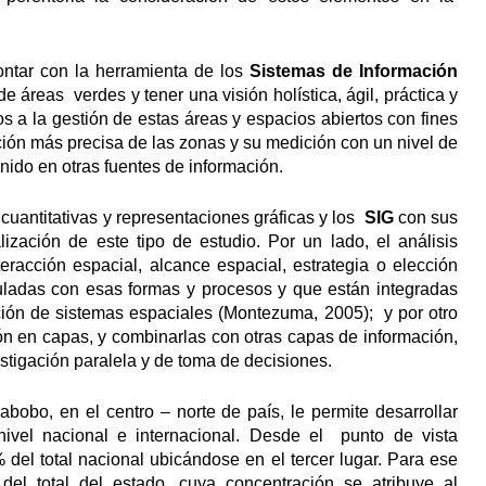
ontar con la herramienta de los
Sistemas de Información
e áreas verdes y tener una visión holística, ágil, práctica y
 a la gestión de estas áreas y espacios abiertos con fines
ción más precisa de las zonas y su medición con un nivel de
ido en otras fuentes de información.
, cuantitativas y representaciones gráficas y los
SIG
con sus
lización de este tipo de estudio. Por un lado, el análisis
eracción espacial, alcance espacial, estrategia o elección
inculadas con esas formas y procesos y que están integradas
ción de sistemas espaciales (Montezuma, 2005); y por otro
ón en capas, y combinarlas con otras capas de información,
tigación paralela y de toma de decisiones.
bobo, en el centro – norte de país, le permite desarrollar
 nivel nacional e internacional. Desde el punto de vista
 del total nacional ubicándose en el tercer lugar. Para ese
el total del estado, cuya concentración se atribuye al