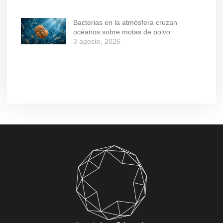
Bacterias en la atmósfera cruzan
océanos sobre motas de polvo
3 agosto, 2026