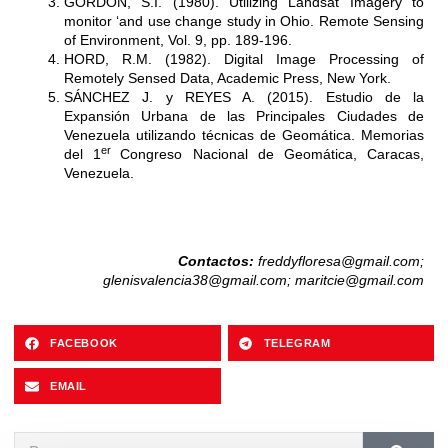
GORDON, S.I. (1980). Utilizing Landsat Imagery to
monitor ‘and use change study in Ohio. Remote Sensing
of Environment, Vol. 9, pp. 189-196.
HORD, R.M. (1982). Digital Image Processing of
Remotely Sensed Data, Academic Press, New York.
SÁNCHEZ J. y REYES A. (2015). Estudio de la
Expansión Urbana de las Principales Ciudades de
Venezuela utilizando técnicas de Geomática. Memorias
er
del 1
Congreso Nacional de Geomática, Caracas,
Venezuela.
Contactos:
freddyfloresa@gmail.com
;
glenisvalencia38@gmail.com
;
maritcie@gmail.com
FACEBOOK
TELEGRAM
EMAIL