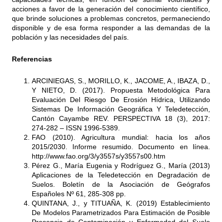
acciones a favor de la generación del conocimiento científico,
que brinde soluciones a problemas concretos, permaneciendo
disponible y de esa forma responder a las demandas de la
población y las necesidades del país.
Referencias
ARCINIEGAS, S., MORILLO, K., JACOME, A., IBAZA, D.,
Y NIETO, D. (2017). Propuesta Metodológica Para
Evaluación Del Riesgo De Erosión Hídrica, Utilizando
Sistemas De Información Geográfica Y Teledetección,
Cantón Cayambe REV. PERSPECTIVA 18 (3), 2017:
274-282 – ISSN 1996-5389.
FAO (2010). Agricultura mundial: hacia los años
2015/2030. Informe resumido. Documento en línea.
http://www.fao.org/3/y3557s/y3557s00.htm
Pérez G., María Eugenia y Rodríguez G., María (2013)
Aplicaciones de la Teledetección en Degradación de
Suelos. Boletín de la Asociación de Geógrafos
Españoles Nº 61, 285-308 pp.
QUINTANA, J., y TITUAÑA, K. (2019) Establecimiento
De Modelos Parametrizados Para Estimación de Posible
Presencia de Contaminación y Enfermedad del Suelo