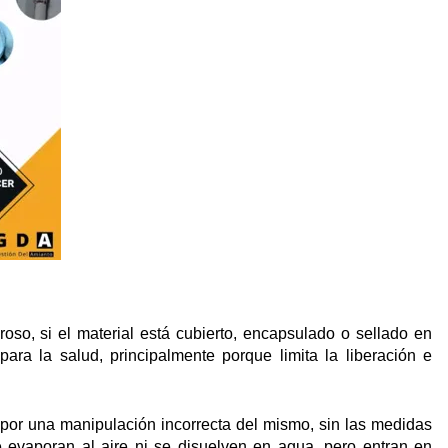
oso, si el material está cubierto, encapsulado o sellado en
ra la salud, principalmente porque limita la liberación e
 por una manipulación incorrecta del mismo, sin las medidas
 evaporan al aire ni se disuelven en agua, pero entran en