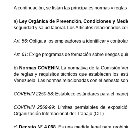
A continuación, se listan las principales normas y reglas
a)
Ley Orgánica de Prevención, Condiciones y Med
seguridad y salud laboral. Los Artículos relacionados co
Art. 56:
Obliga a los empleadores a identificar y controla
Art. 61:
Exige programas de formación sobre riesgos quí
b)
Normas COVENIN
. La normativa de la Comisión V
de reglas y requisitos técnicos que establecen los es
Venezuela. Las normas relacionadas con el asbesto son
COVENIN 2250-88
: Establece estándares para el manej
COVENIN 2569-99
: Límites permisibles de exposició
Organización Internacional del Trabajo (OIT)
c)
Decreto N° 4.068.
Es una medida legal para prohibi