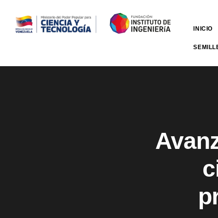
INICIO
SEMILL
Avanz
c
p