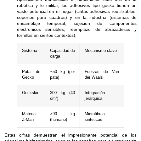
robótica y lo militar, los adhesivos tipo gecko tienen un
vasto potencial en el hogar (cintas adhesivas reutilizables,
soportes para cuadros) y en la industria (sistemas de
ensamblaje temporal, sujeción de componentes
electrónicos sensibles, reemplazo de abrazaderas y
tornillos en ciertos contextos).
Sistema
Capacidad de
Mecanismo clave
carga
Pata de
~50 kg (por
Fuerzas de Van
Gecko
pata)
der Waals
Geckskin
300 kg (40
Integración
cm²)
jerárquica
Material
>90 kg
Microfibras
Z-Man
(humano)
sintéticas
Estas cifras demuestran el impresionante potencial de los
adhesivos bioinspirados, aunque los desafíos para su producción