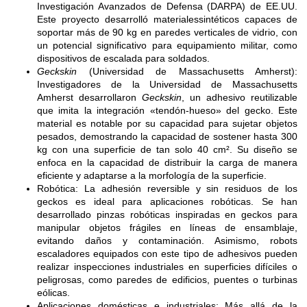
Investigación Avanzados de Defensa (DARPA) de EE.UU.
Este proyecto desarrolló materialessintéticos capaces de
soportar más de 90 kg en paredes verticales de vidrio, con
un potencial significativo para equipamiento militar, como
dispositivos de escalada para soldados.
Geckskin
(Universidad de Massachusetts Amherst):
Investigadores de la Universidad de Massachusetts
Amherst desarrollaron
Geckskin
, un adhesivo reutilizable
que imita la integración «tendón-hueso» del gecko. Este
material es notable por su capacidad para sujetar objetos
pesados, demostrando la capacidad de sostener hasta 300
kg con una superficie de tan solo 40 cm². Su diseño se
enfoca en la capacidad de distribuir la carga de manera
eficiente y adaptarse a la morfología de la superficie.
Robótica: La adhesión reversible y sin residuos de los
geckos es ideal para aplicaciones robóticas. Se han
desarrollado pinzas robóticas inspiradas en geckos para
manipular objetos frágiles en líneas de ensamblaje,
evitando daños y contaminación. Asimismo, robots
escaladores equipados con este tipo de adhesivos pueden
realizar inspecciones industriales en superficies difíciles o
peligrosas, como paredes de edificios, puentes o turbinas
eólicas.
Aplicaciones domésticas e industriales: Más allá de la