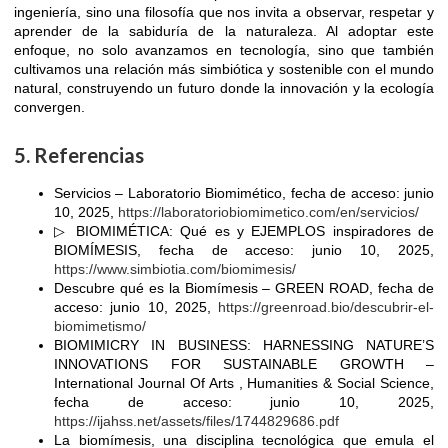
ingeniería, sino una filosofía que nos invita a observar, respetar y
aprender de la sabiduría de la naturaleza. Al adoptar este
enfoque, no solo avanzamos en tecnología, sino que también
cultivamos una relación más simbiótica y sostenible con el mundo
natural, construyendo un futuro donde la innovación y la ecología
convergen.
5. Referencias
Servicios – Laboratorio Biomimético, fecha de acceso: junio
10, 2025,
https://laboratoriobiomimetico.com/en/servicios/
▷ BIOMIMÉTICA: Qué es y EJEMPLOS inspiradores de
BIOMÍMESIS, fecha de acceso: junio 10, 2025,
https://www.simbiotia.com/biomimesis/
Descubre qué es la Biomímesis – GREEN ROAD, fecha de
acceso: junio 10, 2025,
https://greenroad.bio/descubrir-el-
biomimetismo/
BIOMIMICRY IN BUSINESS: HARNESSING NATURE’S
INNOVATIONS FOR SUSTAINABLE GROWTH –
International Journal Of Arts , Humanities & Social Science,
fecha de acceso: junio 10, 2025,
https://ijahss.net/assets/files/1744829686.pdf
La biomímesis, una disciplina tecnológica que emula el