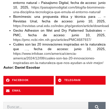
entorno natural – Paisajismo Digital, fecha de acceso: junio
10, 2025,
https://paisajismodigital.com/blog/la-biomimesis-
una-disciplina-tecnologica-que-emula-el-entorno-natural/
Biomímesis: una propuesta ética y técnica para … –
Revistas Unal, fecha de acceso: junio 10, 2025,
https://revistas.unal.edu.co/index.php/gestion/article/downl
Gecko Adhesion on Wet and Dry Patterned Substrates –
PMC, fecha de acceso: junio 10, 2025,
https://pmc.ncbi.nlm.nih.gov/articles/PMC4687937/
Cuáles son las 20 innovaciones inspiradas en la naturaleza
que …, fecha de acceso: junio 10, 2025,
https://www.infobae.com/america/ciencia-
america/2024/12/08/cuales-son-las-20-innovaciones-
inspiradas-en-la-naturaleza-que-nos-ayudan-a-vivir-mejor/
Autor:
Daniel Escobar
FACEBOOK
TELEGRAM
EMAIL