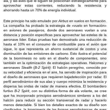
ala, y las aves que le siguen se posicionan estratégicamente para
aprovechar estas corrientes, reduciendo la resistencia y
ahorrando hasta un 70% de energía individual.
Este principio ha sido emulado por
Airbus
en vuelos en formación.
La compañía ha probado la estrategia de «vuelo en formación»
en aviones de pasajeros, donde dos aeronaves vuelan a una
distancia y posición específicas para aprovechar las estelas de la
aeronave líder. Estas pruebas han demostrado una reducción de
hasta el 10% en el consumo de combustible para el avión que
sigue, lo que representa un ahorro sustancial de costos y una
disminución de las emisiones de carbono. Esto ilustra el potencial
de la biomímesis no solo en el diseño de componentes, sino
también en la optimización de estrategias operativas. Halcones y
aeronaves
Stealth
(
B-2 Spirit)
: El halcón peregrino, conocido por
su velocidad y eficiencia en el aire, ha servido de inspiración para
el diseño de aeronaves que requieren bajadetección por radar. El
perfil aerodinámico de sus alas y cuerpo minimiza la resistencia y
dispersa las ondas de radar de manera efectiva. El bombardero
furtivo
B-2 Spirit
, con su distintiva forma de ala volante, se cree
que ha incorporado principios aerodinámicos similares a los del
halcón para reducir su sección transversal de radar y hacerlo
menos detectable. Si bien los detalles exactos de su diseño son
clasificados, la biomímesis de las formas aerodinámicas de aves