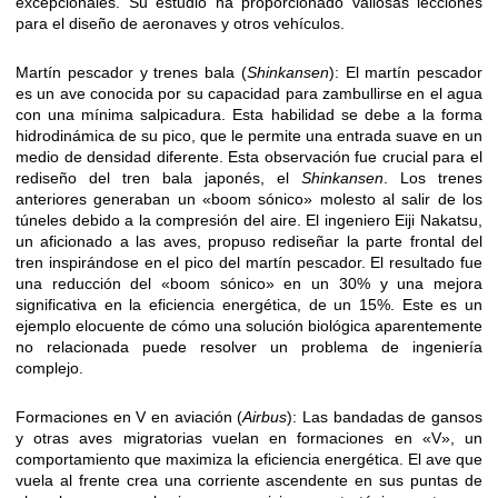
excepcionales. Su estudio ha proporcionado valiosas lecciones
para el diseño de aeronaves y otros vehículos.
Martín pescador y trenes bala (
Shinkansen
): El martín pescador
es un ave conocida por su capacidad para zambullirse en el agua
con una mínima salpicadura. Esta habilidad se debe a la forma
hidrodinámica de su pico, que le permite una entrada suave en un
medio de densidad diferente. Esta observación fue crucial para el
rediseño del tren bala japonés, el
Shinkansen
. Los trenes
anteriores generaban un «boom sónico» molesto al salir de los
túneles debido a la compresión del aire. El ingeniero Eiji Nakatsu,
un aficionado a las aves, propuso rediseñar la parte frontal del
tren inspirándose en el pico del martín pescador. El resultado fue
una reducción del «boom sónico» en un 30% y una mejora
significativa en la eficiencia energética, de un 15%. Este es un
ejemplo elocuente de cómo una solución biológica aparentemente
no relacionada puede resolver un problema de ingeniería
complejo.
Formaciones en V en aviación (
Airbus
): Las bandadas de gansos
y otras aves migratorias vuelan en formaciones en «V», un
comportamiento que maximiza la eficiencia energética. El ave que
vuela al frente crea una corriente ascendente en sus puntas de