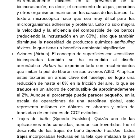
extremadamente eficaces en la prevención de la
bioincrustación, es decir, el crecimiento de algas, percebes
y otros organismos marinos en los cascos de los barcos. La
textura microscópica hace que sea muy difícil para los
microorganismos adherirse y proliferar. Esto no solo mejora
la velocidad y la eficiencia del combustible de los barcos
(reduciendo la incrustación en un 60%), sino que también
disminuye la necesidad de productos químicos
antifouling
tóxicos, lo que tiene un beneficio ambiental significativo.
Aviones (Airbus): El concepto de superficies con «costillas»
bioinspiradas también se ha extendido al diseño
aeronáutico.
Airbus
ha experimentado con recubrimientos
que imitan la piel de tiburón en sus aviones A380. Al aplicar
estas texturas en áreas clave del fuselaje, se logró una
reducción de hasta el 8% en la fricción del aire, lo que se
traduce en un ahorro de combustible de aproximadamente
el 2%. Aunque el porcentaje puede parecer pequeño, en la
escala de operaciones de una aerolínea global, esto
representa millones de dólares en ahorros y miles de
toneladas de emisiones de CO2 evitadas.
Trajes de baño (Speedo Fastskin): Quizás una de las
aplicaciones más conocidas, aunque controvertidas, fue el
desarrollo de los trajes de baño
Speedo Fastskin
. Estos
trajes incorporaban texturas en la tela que imitaban la piel