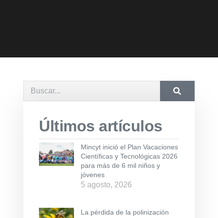
Últimos artículos
Mincyt inició el Plan Vacaciones
Científicas y Tecnológicas 2026
para más de 6 mil niños y
jóvenes
5 agosto, 2026
La pérdida de la polinización