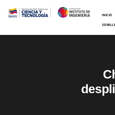
INICIO
SEMILL
‌C
despl