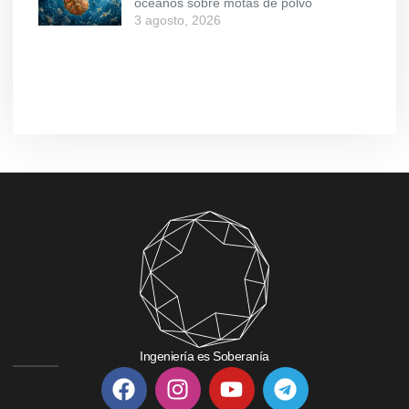
océanos sobre motas de polvo
3 agosto, 2026
Ingeniería es Soberanía