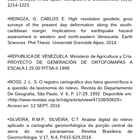
1214-1223.
•REINOZA, G. CARLOS E. High resolution geodetic gnss
surveys of the present day deformation along the south-
caribbean margin. Implications for earthquake hazard
assessment in western and north-eastern Venezuela. Earth
Sciences. Phd Thesis Université Grenoble Alpes, 2014.
•REPUBLICA DE VENEZUELA. Ministerio de Agricultura y Cría.
PROYECTO DE GENERACIÓN DE ORTOFOMAPAS A
ESCALA 1:25.00 PITSA-II 1998.
•ROSS, J. L. S. O registro cartográfico dos fatos geomórficos e
a questão da taxonomia do relevo. Revista do Departamento
De Geografia, São Paulo, V. 6, P. 17-29, 1992. Disponible em:
<http://www.revistas.usp.br/rdg/article/view/47108/50829>.
Acceso en: 12 SEPT. 2016
•SILVEIRA, R.M.P., SILVEIRA, C.T. Analise digital do relevo
aplicado a cartografia geomorfológica da porção central da
serra do mar paranaense. Revista Brasileira de
Geomorfologia. V.17, N.4, P.615-629,2016.