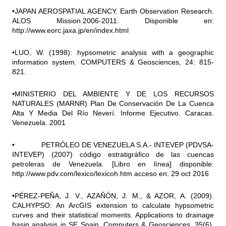
•JAPAN AEROSPATIAL AGENCY. Earth Observation Research.
ALOS Mission.2006-2011. Disponible en:
http://www.eorc.jaxa.jp/en/index.html
•LUO, W. (1998): hypsometric analysis with a geographic
information system. COMPUTERS & Geosciences, 24: 815-
821.
•MINISTERIO DEL AMBIENTE Y DE LOS RECURSOS
NATURALES (MARNR) Plan De Conservación De La Cuenca
Alta Y Media Del Río Neverí. Informe Ejecutivo. Caracas.
Venezuela. 2001
• PETRÓLEO DE VENEZUELA S.A.- INTEVEP (PDVSA-
INTEVEP) (2007) código estratigráfico de las cuencas
petroleras de Venezuela. [Libro en línea] disponible:
http://www.pdv.com/lexico/lexicoh.htm acceso en: 29 oct 2016
•PÉREZ-PEÑA, J. V., AZAÑÓN, J. M., & AZOR, A. (2009).
CALHYPSO: An ArcGIS extension to calculate hypsometric
curves and their statistical moments. Applications to drainage
basin analysis in SE Spain. Computers & Geosciences, 35(6),