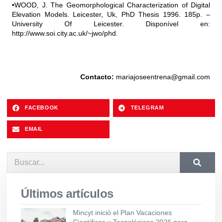
•WOOD, J. The Geomorphological Characterization of Digital
Elevation Models. Leicester, Uk, PhD Thesis 1996. 185p. –
University Of Leicester. Disponível en:
http://www.soi.city.ac.uk/~jwo/phd.
Contacto:
mariajoseentrena@gmail.com
FACEBOOK
TELEGRAM
EMAIL
Últimos artículos
Mincyt inició el Plan Vacaciones
Científicas y Tecnológicas 2026 para