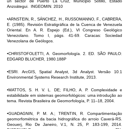
un sector de Puerto La Cruz, Municipio Sotillo, Estado
Anzoátegui. INGEOMIN. 2010
•ARNSTEIN, R., SÁNCHEZ, H., RUSSOMANNO, F., CABRERA,
E. (1985). Revisión Estratigráfica de la Cuenca de Venezuela
Oriental. En A. R. Espejo (Ed.), VI Congreso Geológico
Venezolano. Tomo I, págs. 41-69. Caracas: Sociedad
Venezolana de Geólogos.
•CHRISTOFOLETTI, A. Geomorfología. 2. ED. SÃO PAULO:
EDGARD BLUCHER, 1980.188P
•ESRI. ArcGIS, Spatial Analyst, 3d Analyst. Versão 10.1
Environmental Systems Research Institute, 2013.
•MATTOS, S. H. V. L. DE; FILHO, A. P. Complexidade e
estabilidade em sistemas geomorfológicos: uma introdução ao
tema. Revista Brasileira de Geomorfología, P. 11–18, 2004.
•GUADAGNIN, P. M. A.; TRENTIN, R. Compartimentação
geomorfométrica da bacia hidrográfica do arroio Caverá-RS.
Geouerj, Rio De Janeiro, V.1, N. 25, P. 183-199, 2014.