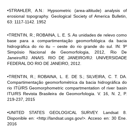
•STRAHLER, A.N.: Hypsometric (area-altitude) analysis of
erosional topography. Geological Society of America Bulletin,
63: 1117-1142. 1952
•TRENTIN, R.; ROBAINA, L. E. S. As unidades de relevo como
base para a compartimentação geomorfológica da bacia
hidrográfica do rio itu – oeste do rio grande do sul. IN: 9º
Simpósio Nacional de Geomorfologia, 2012, Rio De
Janeiro/RJ. ANAIS. RIO DE JANEIRO/RJ: UNIVERSIDADE
FEDERAL DO RIO DE JANEIRO, 2012.
•TRENTIN, R.; ROBAINA, L. E. DE S.; SILVEIRA, C. T. DA.
Compartimentação geomorfométrica da bacia hidrográfica do
rio ITÚ/RS Geomorphometric compartmentation of river basin
ITU/RS Revista Brasileira de Geomorfologia. V. 16, N. 2, P.
219-237, 2015
•UNITED STATES GEOLOGICAL SURVEY. Landsat 8.
Disponible en: <http://landsat.usgs.gov/>. Acceso en: 30 Ene.
2016