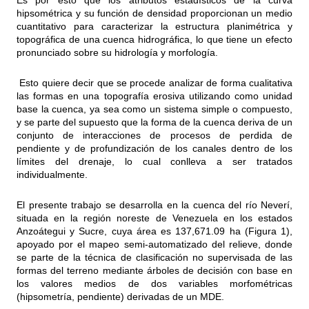
Es por esto que los atributos estadísticos de la curva
hipsométrica y su función de densidad proporcionan un medio
cuantitativo para caracterizar la estructura planimétrica y
topográfica de una cuenca hidrográfica, lo que tiene un efecto
pronunciado sobre su hidrología y morfología.
Esto quiere decir que se procede analizar de forma cualitativa
las formas en una topografía erosiva utilizando como unidad
base la cuenca, ya sea como un sistema simple o compuesto,
y se parte del supuesto que la forma de la cuenca deriva de un
conjunto de interacciones de procesos de perdida de
pendiente y de profundización de los canales dentro de los
límites del drenaje, lo cual conlleva a ser tratados
individualmente.
El presente trabajo se desarrolla en la cuenca del río Neverí,
situada en la región noreste de Venezuela en los estados
Anzoátegui y Sucre, cuya área es 137,671.09 ha (Figura 1),
apoyado por el mapeo semi-automatizado del relieve, donde
se parte de la técnica de clasificación no supervisada de las
formas del terreno mediante árboles de decisión con base en
los valores medios de dos variables morfométricas
(hipsometría, pendiente) derivadas de un MDE.