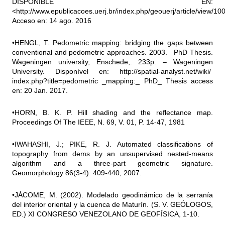
DISPONIBLE EN:
<http://www.epublicacoes.uerj.br/index.php/geouerj/article/view/1
Acceso en: 14 ago. 2016
•HENGL, T. Pedometric mapping: bridging the gaps between
conventional and pedometric approaches. 2003. PhD Thesis.
Wageningen university, Enschede,. 233p. – Wageningen
University. Disponível en:
http://spatial-analyst.net/wiki/
index.php?title=pedometric _mapping:_ PhD_ Thesis access
en: 20 Jan. 2017.
•HORN, B. K. P. Hill shading and the reflectance map.
Proceedings Of The IEEE, N. 69, V. 01, P. 14-47, 1981
•IWAHASHI, J.; PIKE, R. J. Automated classifications of
topography from dems by an unsupervised nested-means
algorithm and a three-part geometric signature.
Geomorphology 86(3-4): 409-440, 2007.
•JÁCOME, M. (2002). Modelado geodinámico de la serranía
del interior oriental y la cuenca de Maturín. (S. V. GEÓLOGOS,
ED.) XI CONGRESO VENEZOLANO DE GEOFÍSICA, 1-10.