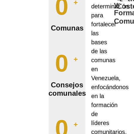
0
+
y
Sost
determinación
Form
para
Comun
fortalecer
Comunas
las
bases
de las
0
+
comunas
en
Venezuela,
Consejos
enfocándonos
comunales
en la
formación
de
0
líderes
+
comunitarios,