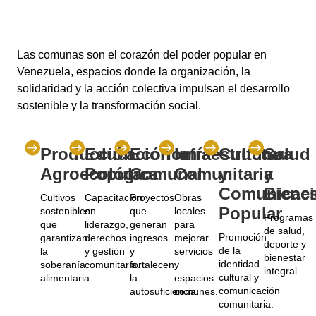
Las comunas son el corazón del poder popular en
Venezuela, espacios donde la organización, la
solidaridad y la acción colectiva impulsan el desarrollo
sostenible y la transformación social.
Producción
Educación
Economía
Infraestructura
Cultura
Salud
Agroecológica
Popular
Comunal
Comunitaria
y
y
Comunicac
Bienes
Cultivos
Capacitación
Proyectos
Obras
Popular
sostenibles
en
que
locales
Programas
que
liderazgo,
generan
para
de salud,
Promoción
garantizan
derechos
ingresos
mejorar
deporte y
de la
la
y gestión
y
servicios
bienestar
identidad
soberanía
comunitaria.
fortalecen
y
integral.
cultural y
alimentaria.
la
espacios
comunicación
autosuficiencia.
comunes.
comunitaria.