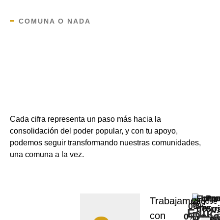
COMUNA O NADA
Cada cifra representa un paso más hacia la
consolidación del poder popular, y con tu apoyo,
podemos seguir transformando nuestras comunidades,
una comuna a la vez.
Form
Imp
Pro
Trabajamos
0
0
%
%
de
Terri
Sos
Educ
Desa
con
0
%
Líder