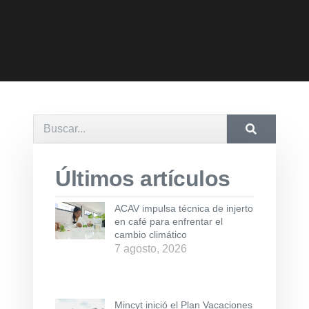
Últimos artículos
ACAV impulsa técnica de injerto
en café para enfrentar el
cambio climático
7 agosto, 2026
Mincyt inició el Plan Vacaciones