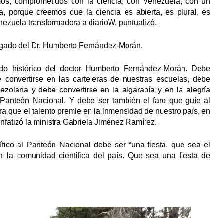
os, comprometidos con la ciencia, con Venezuela, con un
a, porque creemos que la ciencia es abierta, es plural, es
zuela transformadora a diarioW, puntualizó.
legado del Dr. Humberto Fernández-Morán.
ado histórico del doctor Humberto Fernández-Morán. Debe
e convertirse en las carteleras de nuestras escuelas, debe
nezolana y debe convertirse en la algarabía y en la alegría
anteón Nacional. Y debe ser también el faro que guíe al
ara que el talento premie en la inmensidad de nuestro país, en
enfatizó la ministra Gabriela Jiménez Ramírez.
tífico al Panteón Nacional debe ser “una fiesta, que sea el
la comunidad científica del país. Que sea una fiesta de