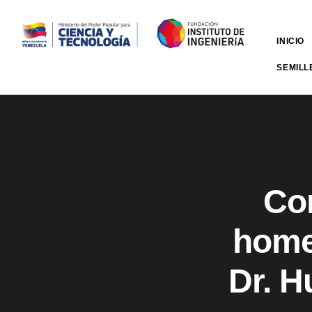
INICIO
SEMILL
Com
homen
Dr. 